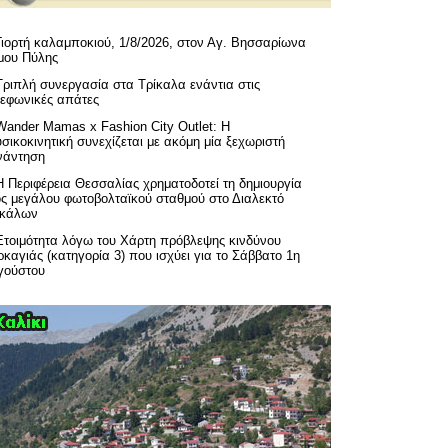
Γιορτή καλαμποκιού, 1/8/2026, στον Αγ. Βησσαρίωνα
μου Πύλης
Τριπλή συνεργασία στα Τρίκαλα ενάντια στις
λεφωνικές απάτες
Wander Mamas x Fashion City Outlet: Η
σικοκινητική συνεχίζεται με ακόμη μία ξεχωριστή
νάντηση
H Περιφέρεια Θεσσαλίας χρηματοδοτεί τη δημιουργία
ός μεγάλου φωτοβολταϊκού σταθμού στο Διαλεκτό
ικάλων
Ετοιμότητα λόγω του Χάρτη πρόβλεψης κινδύνου
καγιάς (κατηγορία 3) που ισχύει για το Σάββατο 1η
γούστου