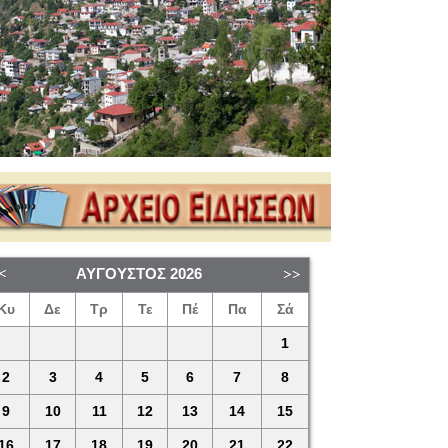
ΑΎΓΟΥΣΤΟΣ
2026
Κυ
Δε
Τρ
Τε
Πέ
Πα
Σά
1
2
3
4
5
6
7
8
9
10
11
12
13
14
15
16
17
18
19
20
21
22