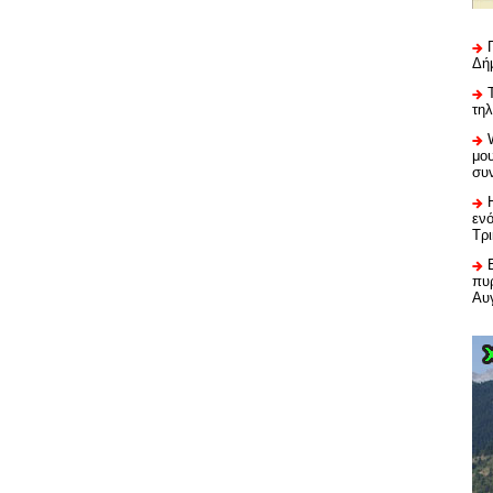
Δή
τη
μου
συ
εν
Τρ
πυρ
Αυ