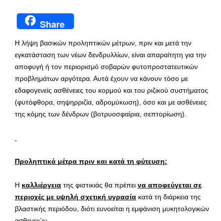
Share
Η λήψη βασικών προληπτικών μέτρων, πριν και μετά την
εγκατάσταση των νέων δενδρυλλίων, είναι απαραίτητη για την
αποφυγή ή τον περιορισμό σοβαρών φυτοπροστατευτικών
προβλημάτων αργότερα. Αυτά έχουν να κάνουν τόσο με
εδαφογενείς ασθένειες του κορμού και του ριζικού συστήματος
(φυτόφθορα, σηψηρριζία, αδρομύκωση), όσο και με ασθένειες
της κόμης των δένδρων (βοτρυοσφαίρια, σεπτορίωση).
Προληπτικά μέτρα πριν και κατά τη φύτευση:
Η
καλλιέργεια
της φιστικιάς θα πρέπει
να αποφεύγεται σε
περιοχές με υψηλή σχετική υγρασία
κατά τη διάρκεια της
βλαστικής περιόδου, διότι ευνοείται η εμφάνιση μυκητολογικών
ασθενειών.