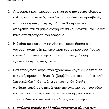
Αποφασιστικός παράγοντας είναι το
στραγγερό έδαφος
,
καθώς σε ασφυκτικές συνθήκες ευνοούνται οι προσβολές
από εδαφογενείς μύκητες. Γι’ αυτό θα πρέπει να
αποφεύγονται τα βαριά εδάφη και να λαμβάνεται μέριμνα για
καλή αποστράγγιση του εδάφους.
Η
βαθιά άροση
πριν τις νέες φυτεύσεις βοηθά στη
γρήγορη ανάπτυξη και επέκταση του ριζικού συστήματος,
και κατά συνέπεια στην επιτυχημένη και γρήγορη
εγκατάσταση της νέας φυτείας.
Εάν επιλέγονται αγροί που έχουν καλλιεργηθεί με ευπαθείς
στην αδρομύκωση ξενιστές (βαμβάκι, πατάτα, τομάτα, ελιά,
λαχανικά κλπ.), θα πρέπει να προηγηθεί
διετής
αμιψεισπορά με σιτηρά
πριν την εγκατάσταση του νέου
φιστικεώνα. Το μέτρο αυτό μειώνει επίσης τον κίνδυνο
προσβολών και από άλλους εδαφογενείς μύκητες.
Η
επιλογή υγιούς πολλαπλασιαστικού υλικού
είναι