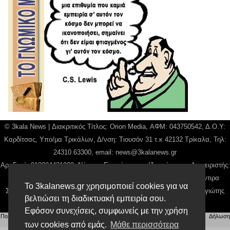
© 3kala News | Διακριτικός Τίτλος: Orion Media, ΑΦΜ: 043750542, Δ.Ο.Υ:
Καρδίτσας, Υπο/μα Τρικάλων, Δ/νση: Τιουσόν 31 τ.κ 42132 Τρίκαλα, Τηλ:
24310 63300, email:
news@3kalanews.gr
Αρ. Γεμή: 018804431000, Νόμιμος Εκπρόσωπος, Ιδιοκτήτης και Διαχειριστής:
Παναγιώτης Φιλίππου, Διευθύντρια: Γιαννουσά Βασιλική, Διευθύντιρα
Το 3kalanews.gr χρησιμοποιεί cookies για να
Σύνταξης: Μπαλαμπάνη Βασιλική. Δικαιούχος domain name Παναγιώτης
βελτιώσει τη διαδικτυακή εμπειρία σου.
Φιλίππου
Εφόσον συνεχίσεις, συμφωνείς με την χρήση
Πολιτική απορρήτου
|
Αίτηση Διαχείρισης Προσωπικών Δεδομένων
|
Όροι χρήσης
| |
Δήλωση
των cookies από εμάς.
Μάθε περισσότερα
Συμμόρφωσης