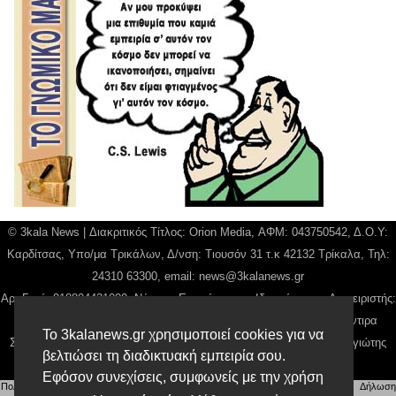
© 3kala News | Διακριτικός Τίτλος: Orion Media, ΑΦΜ: 043750542, Δ.Ο.Υ:
Καρδίτσας, Υπο/μα Τρικάλων, Δ/νση: Τιουσόν 31 τ.κ 42132 Τρίκαλα, Τηλ:
24310 63300, email:
news@3kalanews.gr
Αρ. Γεμή: 018804431000, Νόμιμος Εκπρόσωπος, Ιδιοκτήτης και Διαχειριστής:
Παναγιώτης Φιλίππου, Διευθύντρια: Γιαννουσά Βασιλική, Διευθύντιρα
Το 3kalanews.gr χρησιμοποιεί cookies για να
Σύνταξης: Μπαλαμπάνη Βασιλική. Δικαιούχος domain name Παναγιώτης
βελτιώσει τη διαδικτυακή εμπειρία σου.
Φιλίππου
Εφόσον συνεχίσεις, συμφωνείς με την χρήση
Πολιτική απορρήτου
|
Αίτηση Διαχείρισης Προσωπικών Δεδομένων
|
Όροι χρήσης
| |
Δήλωση