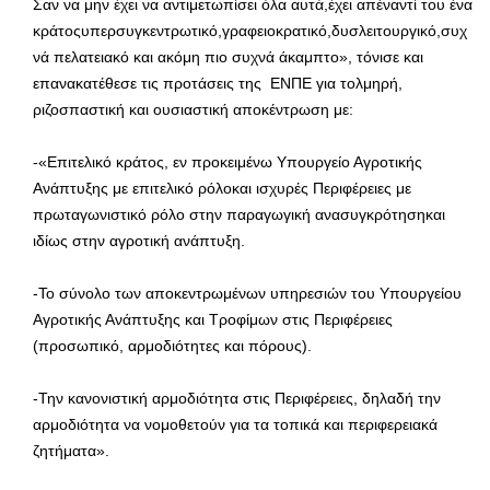
Σαν να μην έχει να αντιμετωπίσει όλα αυτά,έχει απέναντί του ένα
κράτοςυπερσυγκεντρωτικό,γραφειοκρατικό,δυσλειτουργικό,συχ
νά πελατειακό και ακόμη πιο συχνά άκαμπτο», τόνισε και
επανακατέθεσε τις προτάσεις της ΕΝΠΕ για τολμηρή,
ριζοσπαστική και ουσιαστική αποκέντρωση με:
-«Επιτελικό κράτος, εν προκειμένω Υπουργείο Αγροτικής
Ανάπτυξης με επιτελικό ρόλοκαι ισχυρές Περιφέρειες με
πρωταγωνιστικό ρόλο στην παραγωγική ανασυγκρότησηκαι
ιδίως στην αγροτική ανάπτυξη.
-Το σύνολο των αποκεντρωμένων υπηρεσιών του Υπουργείου
Αγροτικής Ανάπτυξης και Τροφίμων στις Περιφέρειες
(προσωπικό, αρμοδιότητες και πόρους).
-Την κανονιστική αρμοδιότητα στις Περιφέρειες, δηλαδή την
αρμοδιότητα να νομοθετούν για τα τοπικά και περιφερειακά
ζητήματα».