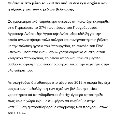
Φθάσαμε στο μέσο του 2018κι ακόμα δεν έχει αρχίσει καν
η αξιολόγηση των σχεδίων βελτίωσης
Ως χαρακτηριστικό παράδειγμα ανέφερε ότι «ενώ έχει εκχωρηθεί
στις Περιφέρειες το 37% των πόρων του Προγράμματος
Αγροτικής Ανάπτυξης Αγροτικής Ανάπτυξης,εξέλιξη για την
οποία αγωνιστήκαμε πολύ σκληρά και συνεργαστήκαμε βέβαια
με την πολιτική ηγεσία του Υπουργείου, το σύνολο του ΠΑΑ
«περνά» μέσα από ένα «βαρύ» γραφειοκρατικό σύστημα του
κεντρικού Υπουργείου, το οποίο αποδυναμώνει σε μεγάλο
βαθμό τα οφέλη της αποκέντρωσηςκαι ιδίως την ταχύτητα στην
υλοποίηση του.
Ας σκεφθούμε ότι φθάσαμε στο μέσο του 2018 κι ακόμα δεν έχει
αρχίσει καν η αξιολόγηση των σχεδίων βελτίωσης», είπε
χαρακτηριστικά υπενθυμίζοντας ότι είχε έγκαιρα υποστηρίξει
πως «ως η χώρα έχουμε συμφέρον να κινηθούμε στην
κατεύθυνση εμπροσθοβαρούς εφαρμογής των προγραμμάτων
του ΕΣΠΑ».