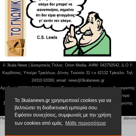
© 3kala News | Διακριτικός Τίτλος: Orion Media, ΑΦΜ: 043750542, Δ.Ο.Υ:
Καρδίτσας, Υπο/μα Τρικάλων, Δ/νση: Τιουσόν 31 τ.κ 42132 Τρίκαλα, Τηλ:
24310 63300, email:
news@3kalanews.gr
Αρ. Γεμή: 018804431000, Νόμιμος Εκπρόσωπος, Ιδιοκτήτης και Διαχειριστής:
Παναγιώτης Φιλίππου, Διευθύντρια: Γιαννουσά Βασιλική, Διευθύντιρα
Το 3kalanews.gr χρησιμοποιεί cookies για να
Σύνταξης: Μπαλαμπάνη Βασιλική. Δικαιούχος domain name Παναγιώτης
βελτιώσει τη διαδικτυακή εμπειρία σου.
Φιλίππου
Εφόσον συνεχίσεις, συμφωνείς με την χρήση
Πολιτική απορρήτου
|
Αίτηση Διαχείρισης Προσωπικών Δεδομένων
|
Όροι χρήσης
| |
Δήλωση
Συμμόρφωσης
των cookies από εμάς.
Μάθε περισσότερα