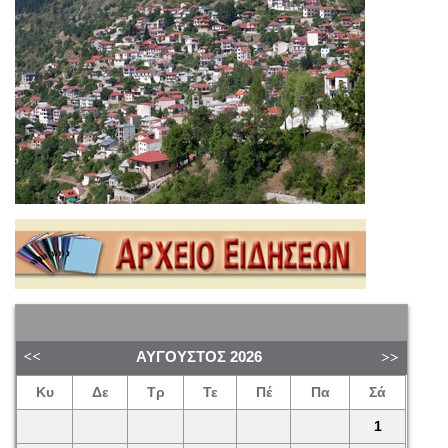
ΑΎΓΟΥΣΤΟΣ
2026
Κυ
Δε
Τρ
Τε
Πέ
Πα
Σά
1