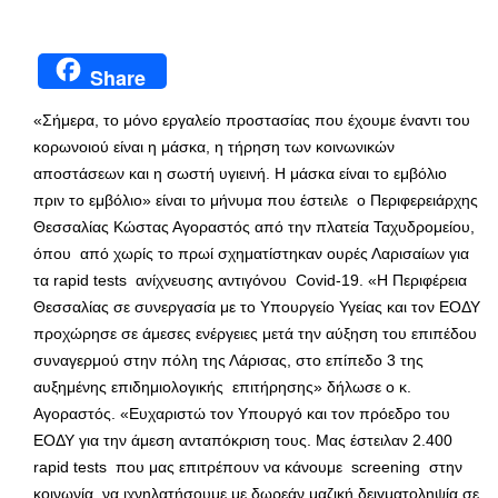
Share
«Σήμερα, το μόνο εργαλείο προστασίας που έχουμε έναντι του
κορωνοιού είναι η μάσκα, η τήρηση των κοινωνικών
αποστάσεων και η σωστή υγιεινή. Η μάσκα είναι το εμβόλιο
πριν το εμβόλιο» είναι το μήνυμα που έστειλε ο Περιφερειάρχης
Θεσσαλίας Κώστας Αγοραστός από την πλατεία Ταχυδρομείου,
όπου από χωρίς το πρωί σχηματίστηκαν ουρές Λαρισαίων για
τα rapid tests ανίχνευσης αντιγόνου Covid-19. «Η Περιφέρεια
Θεσσαλίας σε συνεργασία με το Υπουργείο Υγείας και τον ΕΟΔΥ
προχώρησε σε άμεσες ενέργειες μετά την αύξηση του επιπέδου
συναγερμού στην πόλη της Λάρισας, στο επίπεδο 3 της
αυξημένης επιδημιολογικής επιτήρησης» δήλωσε ο κ.
Αγοραστός. «Ευχαριστώ τον Υπουργό και τον πρόεδρο του
ΕΟΔΥ για την άμεση ανταπόκριση τους. Μας έστειλαν 2.400
rapid tests που μας επιτρέπουν να κάνουμε screening στην
κοινωνία, να ιχνηλατήσουμε με δωρεάν μαζική δειγματοληψία σε