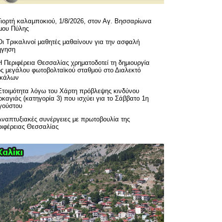
Γιορτή καλαμποκιού, 1/8/2026, στον Αγ. Βησσαρίωνα
μου Πύλης
Οι Τρικαλινοί μαθητές μαθαίνουν για την ασφαλή
ήγηση
H Περιφέρεια Θεσσαλίας χρηματοδοτεί τη δημιουργία
ός μεγάλου φωτοβολταϊκού σταθμού στο Διαλεκτό
ικάλων
Ετοιμότητα λόγω του Χάρτη πρόβλεψης κινδύνου
καγιάς (κατηγορία 3) που ισχύει για το Σάββατο 1η
γούστου
Αναπτυξιακές συνέργειες με πρωτοβουλία της
ριφέρειας Θεσσαλίας