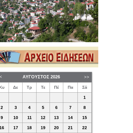
ΑΎΓΟΥΣΤΟΣ
2026
Κυ
Δε
Τρ
Τε
Πέ
Πα
Σά
1
2
3
4
5
6
7
8
9
10
11
12
13
14
15
16
17
18
19
20
21
22