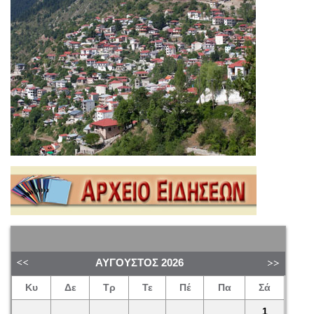
ΑΎΓΟΥΣΤΟΣ
2026
Κυ
Δε
Τρ
Τε
Πέ
Πα
Σά
1