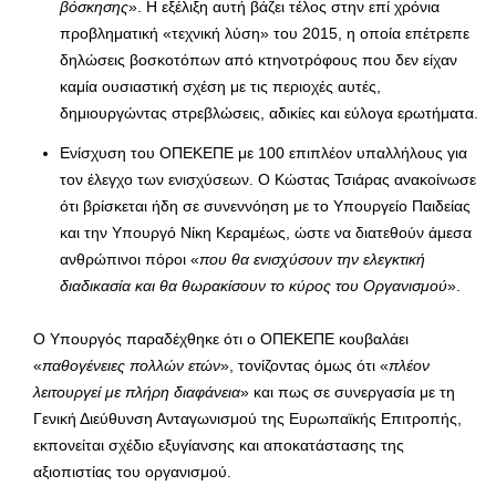
βόσκησης
». Η εξέλιξη αυτή βάζει τέλος στην επί χρόνια
προβληματική «τεχνική λύση» του 2015, η οποία επέτρεπε
δηλώσεις βοσκοτόπων από κτηνοτρόφους που δεν είχαν
καμία ουσιαστική σχέση με τις περιοχές αυτές,
δημιουργώντας στρεβλώσεις, αδικίες και εύλογα ερωτήματα.
Ενίσχυση του ΟΠΕΚΕΠΕ με 100 επιπλέον υπαλλήλους για
τον έλεγχο των ενισχύσεων. Ο Κώστας Τσιάρας ανακοίνωσε
ότι βρίσκεται ήδη σε συνεννόηση με το Υπουργείο Παιδείας
και την Υπουργό Νίκη Κεραμέως, ώστε να διατεθούν άμεσα
ανθρώπινοι πόροι «
που θα ενισχύσουν την ελεγκτική
διαδικασία και θα θωρακίσουν το κύρος του Οργανισμού
».
Ο Υπουργός παραδέχθηκε ότι ο ΟΠΕΚΕΠΕ κουβαλάει
«
παθογένειες πολλών ετών
», τονίζοντας όμως ότι «
πλέον
λειτουργεί με πλήρη διαφάνεια
» και πως σε συνεργασία με τη
Γενική Διεύθυνση Ανταγωνισμού της Ευρωπαϊκής Επιτροπής,
εκπονείται σχέδιο εξυγίανσης και αποκατάστασης της
αξιοπιστίας του οργανισμού.