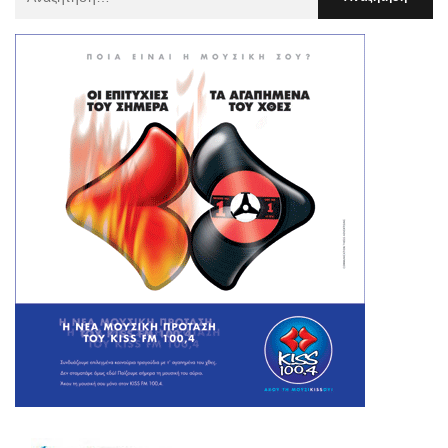
Για
: