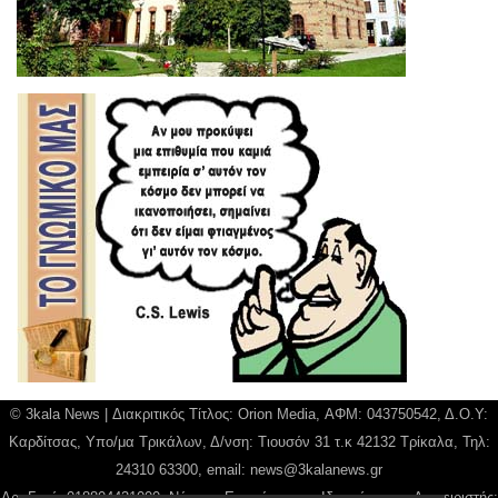
© 3kala News | Διακριτικός Τίτλος: Orion Media, ΑΦΜ: 043750542, Δ.Ο.Υ:
Καρδίτσας, Υπο/μα Τρικάλων, Δ/νση: Τιουσόν 31 τ.κ 42132 Τρίκαλα, Τηλ:
24310 63300, email:
news@3kalanews.gr
Αρ. Γεμή: 018804431000, Νόμιμος Εκπρόσωπος, Ιδιοκτήτης και Διαχειριστής: