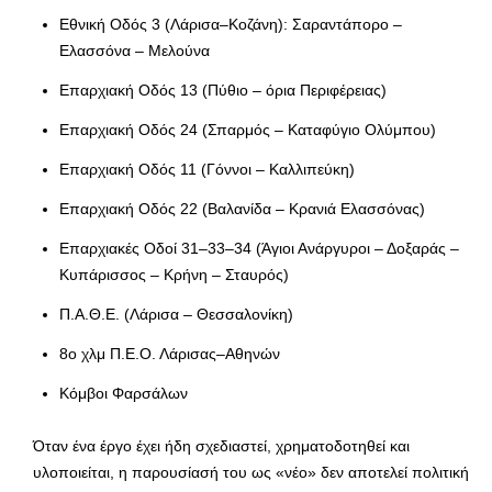
Εθνική Οδός 3 (Λάρισα–Κοζάνη): Σαραντάπορο –
Ελασσόνα – Μελούνα
Επαρχιακή Οδός 13 (Πύθιο – όρια Περιφέρειας)
Επαρχιακή Οδός 24 (Σπαρμός – Καταφύγιο Ολύμπου)
Επαρχιακή Οδός 11 (Γόννοι – Καλλιπεύκη)
Επαρχιακή Οδός 22 (Βαλανίδα – Κρανιά Ελασσόνας)
Επαρχιακές Οδοί 31–33–34 (Άγιοι Ανάργυροι – Δοξαράς –
Κυπάρισσος – Κρήνη – Σταυρός)
Π.Α.Θ.Ε. (Λάρισα – Θεσσαλονίκη)
8ο χλμ Π.Ε.Ο. Λάρισας–Αθηνών
Κόμβοι Φαρσάλων
Όταν ένα έργο έχει ήδη σχεδιαστεί, χρηματοδοτηθεί και
υλοποιείται, η παρουσίασή του ως «νέο» δεν αποτελεί πολιτική