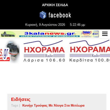
ΑΡΧΙΚΗ ΣΕΛΙΔΑ
Κυριακή, 9 Αυγούστου 2026
5:22:46 μμ
Ειδήσεις
Tags |
Κυνήγι Τρούφας Με Άλογα Στα Μετέωρα