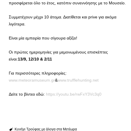
προσφέρεται όλο το έτος, κατόπιν συνεννόησης με το Μουσείο.
Συμμετέχουν μέχρι 10 άτομα. Διατίθεται και prive για ακόμα
λιγότερα.
Είναι μία εμπειρία που σίγουρα αξίζει!
Οι πρώτες ημερομηνίες για μεμονωμένους επισκέπτες
είναι:
13/9, 12/10 & 2/11
Για περισσότερες πληροφορίες:
www.meteoramuseum.gr
&
www.trufflehunting.net
Δείτε το βίντεο εδώ:
https://youtu.be/rwFxY3Vc3q0
Κυνήγι Τρούφας με άλογα στα Μετέωρα