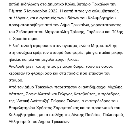
Διπλή εκδήλωση στο Δημοτικό Κολυμβητήριο Τρικάλων την
Πέμπτη 5 Ιανουαρίου 2022. Η κοπή πίτας για κολυμβητικούς
συλλόγους και ο αγιασμός των υδάτων του Κολυμβητηρίου
πραγματοποιήθηκε από τον Δήμο Τρικκαίων, χοροστατούντος
του Σεβασμιότατου Μητροπολίτη Τρίκκης, Γαρδικίου και Πύλης
κ. Χρυσόστομου.
Η λιτή τελετή αφορούσε στον αγιασμό, ενώ ο Μητροπολίτης
στη συνέχεια έριξε τον σταυρό δύο φορές, μία για παιδιά μικρής
ηλικίας και μία για μεγαλύτερης ηλικίας.
Ακολούθησε η κοπή πίτας με μικρά δώρα, τόσο σε όσους
κέρδισαν το φλουρί όσο και στα παιδιά που έπιασαν τον
σταυρό.
Από τον Δήμο Τρικκαίων παρέστησαν οι αντιδήμαρχοι Μιχάλης
Λάππας, Σοφία Αλεστά και Γιώργος Καταβούτας, ο πρόεδρος
της “Αστική Ανάπτυξη” Γιώργος Ζιώγας, ο αντιπρόεδρος του
Επιμελητηρίου Χρήστος Ζαραμπούκας και το προσωπικό του
Κολυμβητηρίου, με τα στελέχη της Δ/νσης Παιδείας, Πολιτισμού,
Αθλητισμού του Δήμου Τρικκαίων.