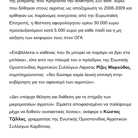
της ρύθμισης που προβλέπει την ανάκτηση 320 εκατ. ευρώ
που δόθηκαν στους αγρότες ως αποζημίωση το 2008-2009 και
κρίθηκαν ως παράνομες ενισχύσεις από την Ευρωπαϊκή
Επιτροπή, η θέσπιση αφορολόγητου ορίου 30.000 ευρώ
προσαυξανόμενο κατά 5.000 ευρώ για κάθε παιδί και η μη
αύξηση των εισφορών τους στον ΟΓΑ.
«Επιβάλλεται ο καθένας που δε μπορεί να παράγει να βγει στα
μπλόκα», είπε από την πλευρά του ο πρόεδρος της Ενωτικής
Ομοσπονδίας Αγροτικών Συλλόγων Λάρισας
Ρίζος Μαρούδας
,
συμπληρώνοντας: «δεν δώσαμε καμία λευκή επιταγή στην
κυβέρνηση για τον αφανισμό των αγροτών».
«Δεν υπάρχει θέληση και διάθεση για τη στήριξη των
μικρομεσαίων αγροτών. Είμαστε αποφασισμένοι να παλέψουμε
μέχρι να δοθούν ουσιαστικές λύσεις», ανέφερε ο
Κώστας
Τζέλλας
, γραμματέας της Ενωτικής Ομοσπονδίας Αγροτικών
Συλλόγων Καρδίτσας.