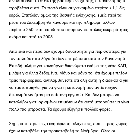
δίνονται είναι το 90% της βασικής ενίσχυσης, ο Κανονισμός το
προβλέπει αυτό. Το ποσό είναι συγκεκριμένο περίπου 1,1 δις
ευρώ. Επιπλέον όμως της βασικής ενίσχυσης, εμείς περί τα
μέσα του Δεκέμβρη θα κάνουμε και την πληρωμή άλλων
περίπου 250 εκατ. ευρώ που αφορούν τις παλιές εκκρεμότητες
ακόμα και από το 2008.
Από εκεί και πέρα δεν έχουμε δυνατότητα για περισσότερα για
τον απλούστατο λόγο ότι δεν επιτρέπεται από τον Κανονισμό.
Επειδή μιλάμε για καινούργια δικαιώματα ενόψει της νέας ΚΑΠ,
μιλάμε για άλλα δεδομένα. Μόνο και μόνο το ότι έχουμε πλέον
τρεις περιφέρειες, αντιλαμβάνεστε ότι όλη αυτή η διαδικασία για
να ταυτοποιηθεί, για να γίνει η κατανομή των αντίστοιχων
δικαιωμάτων ήταν μια επίπονη εργασία. Και δεν μπορώ να
καταλάβω γιατί ορισμένοι επιμένουν ότι αυτό μπορούσε να γίνει
πολύ πιο μπροστά. Τα έχουμε εξηγήσει πολλές φορές.
Σήμερα το πρωί είχα ενημέρωση: ελάχιστες, δυο – τρεις χώρες
έχουν καταβάλει την προκαταβολή το Νοέμβριο. Όλες οι