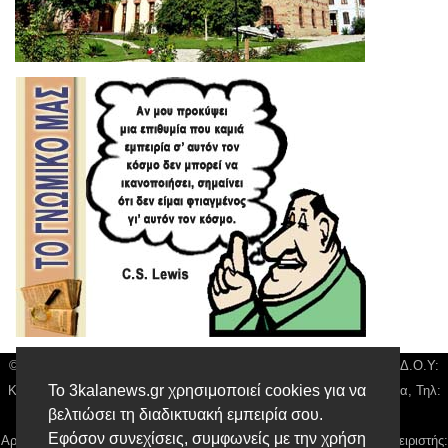
© 3kala News | Διακριτικός Τίτλος: Orion Media, ΑΦΜ: 043750542, Δ.Ο.Υ:
Το 3kalanews.gr χρησιμοποιεί cookies για να
Καρδίτσας, Υπο/μα Τρικάλων, Δ/νση: Τιουσόν 31 τ.κ 42132 Τρίκαλα, Τηλ:
βελτιώσει τη διαδικτυακή εμπειρία σου.
24310 63300, email:
news@3kalanews.gr
Εφόσον συνεχίσεις, συμφωνείς με την χρήση
Αρ. Γεμή: 018804431000, Νόμιμος Εκπρόσωπος, Ιδιοκτήτης και Διαχειριστής: