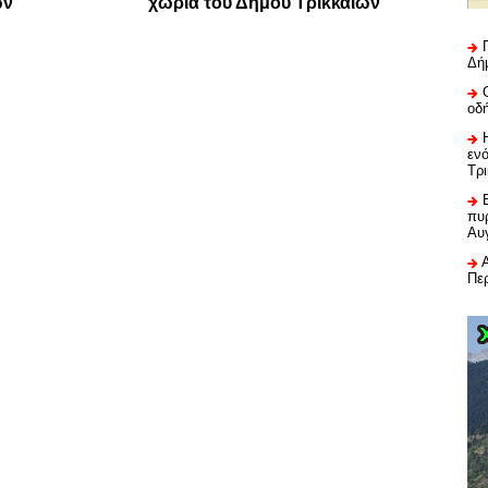
ών
χωριά του Δήμου Τρικκαίων
Δή
οδ
εν
Τρ
πυρ
Αυ
Πε