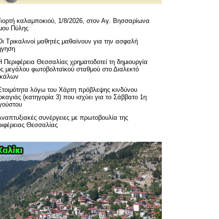
Γιορτή καλαμποκιού, 1/8/2026, στον Αγ. Βησσαρίωνα
μου Πύλης
Οι Τρικαλινοί μαθητές μαθαίνουν για την ασφαλή
ήγηση
H Περιφέρεια Θεσσαλίας χρηματοδοτεί τη δημιουργία
ός μεγάλου φωτοβολταϊκού σταθμού στο Διαλεκτό
ικάλων
Ετοιμότητα λόγω του Χάρτη πρόβλεψης κινδύνου
καγιάς (κατηγορία 3) που ισχύει για το Σάββατο 1η
γούστου
Αναπτυξιακές συνέργειες με πρωτοβουλία της
ριφέρειας Θεσσαλίας