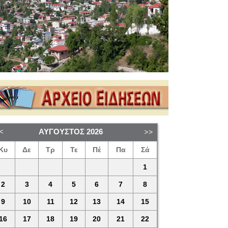
ΑΎΓΟΥΣΤΟΣ
2026
Κυ
Δε
Τρ
Τε
Πέ
Πα
Σά
1
2
3
4
5
6
7
8
9
10
11
12
13
14
15
16
17
18
19
20
21
22