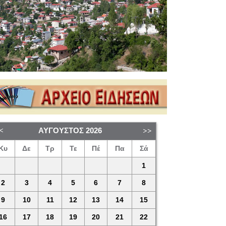
ΑΎΓΟΥΣΤΟΣ
2026
Κυ
Δε
Τρ
Τε
Πέ
Πα
Σά
1
2
3
4
5
6
7
8
9
10
11
12
13
14
15
16
17
18
19
20
21
22