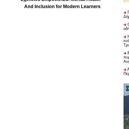
And Inclusion for Modern Learners
Δή
οδ
εν
Τρ
πυρ
Αυ
Πε