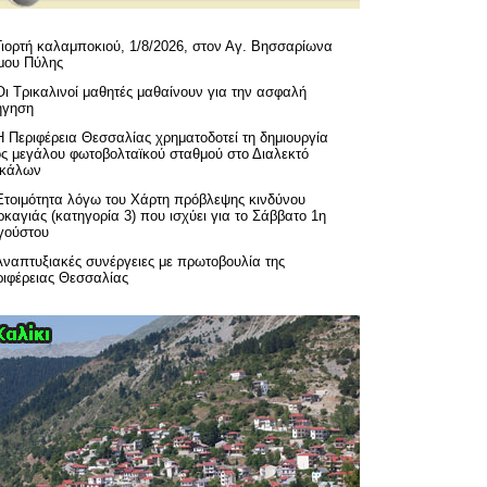
Γιορτή καλαμποκιού, 1/8/2026, στον Αγ. Βησσαρίωνα
μου Πύλης
Οι Τρικαλινοί μαθητές μαθαίνουν για την ασφαλή
ήγηση
H Περιφέρεια Θεσσαλίας χρηματοδοτεί τη δημιουργία
ός μεγάλου φωτοβολταϊκού σταθμού στο Διαλεκτό
ικάλων
Ετοιμότητα λόγω του Χάρτη πρόβλεψης κινδύνου
καγιάς (κατηγορία 3) που ισχύει για το Σάββατο 1η
γούστου
Αναπτυξιακές συνέργειες με πρωτοβουλία της
ριφέρειας Θεσσαλίας