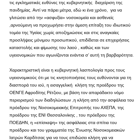
τις εγκληματικές ευθύνες της κυβερνητικής διαχείριση της
πανδημίας. Αντί να πάρει μέτρα, εδώ κι ένα χρόνο, για να
γλιτώσει από την «ασφυξία» νοσοκομεία και ασθενείς
,αρνούμενη να προχωρήσει στην άμεση επίταξη του ιδιωτικού
τομέα της Υγείας χωρίς αποζημιώσεις και στις αναγκαίες
προσλήψεις μόνιμου προσωπικού, επιδίδεται σε επιχειρήσεις
καταστολής και φίμωσης του λαού , καθώς και των
υγειονομικών που αγωνίζονται ενάντια σ’ αυτή τη βαρβαρότητα.
Χαρακτηριστική είναι η κυβερνητική λασπολογία προς τους
υγειονομικούς ότι με τις κινητοποιήσεις τους ευθύνονται για τη
διασπορά του ιού, η εισαγγελική κλήση της προέδρου της
ΟΕΝΓΕ Αφροδίτης Ρέτζιου, με βάση τον απαράδεκτο νόμο
περιορισμού των διαδηλώσεων ,η κλήση από την ασφάλεια του
πρόεδρου της Νοσοκομειακής Επιτροπής του ΑΧΕΠΑ, της
προέδρου της ΕΝΙ Θεσσαλονίκης , του πρόεδρου της
ΠΟΕΔΗΝ, η «επίσκεψη» της ασφάλειας στα σπίτια του
προέδρου και του γραμματέα της Ένωσης Νοσοκομειακών
Ιατρών Καρδίτσας για να τους επιδώσει κλήση για να