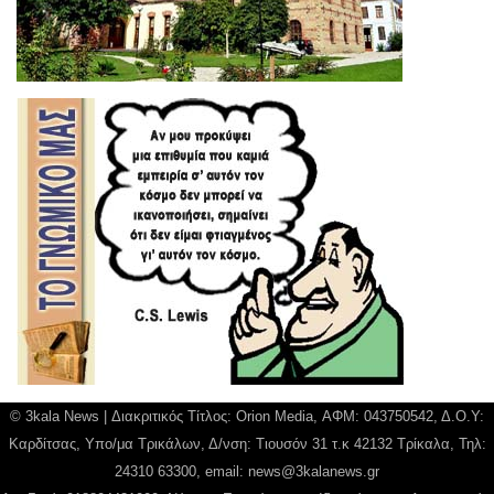
© 3kala News | Διακριτικός Τίτλος: Orion Media, ΑΦΜ: 043750542, Δ.Ο.Υ:
Καρδίτσας, Υπο/μα Τρικάλων, Δ/νση: Τιουσόν 31 τ.κ 42132 Τρίκαλα, Τηλ:
24310 63300, email:
news@3kalanews.gr