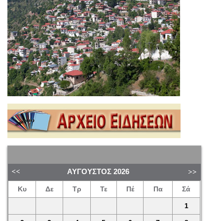
ΑΎΓΟΥΣΤΟΣ
2026
Κυ
Δε
Τρ
Τε
Πέ
Πα
Σά
1