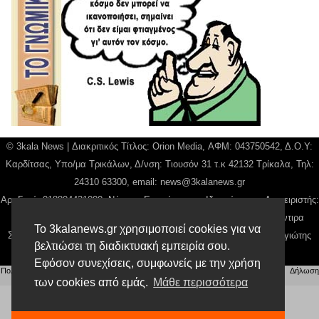
© 3kala News | Διακριτικός Τίτλος: Orion Media, ΑΦΜ: 043750542, Δ.Ο.Υ:
Καρδίτσας, Υπο/μα Τρικάλων, Δ/νση: Τιουσόν 31 τ.κ 42132 Τρίκαλα, Τηλ:
24310 63300, email:
news@3kalanews.gr
Αρ. Γεμή: 018804431000, Νόμιμος Εκπρόσωπος, Ιδιοκτήτης και Διαχειριστής:
Παναγιώτης Φιλίππου, Διευθύντρια: Γιαννουσά Βασιλική, Διευθύντιρα
Το 3kalanews.gr χρησιμοποιεί cookies για να
Σύνταξης: Μπαλαμπάνη Βασιλική. Δικαιούχος domain name Παναγιώτης
βελτιώσει τη διαδικτυακή εμπειρία σου.
Φιλίππου
Εφόσον συνεχίσεις, συμφωνείς με την χρήση
Πολιτική απορρήτου
|
Αίτηση Διαχείρισης Προσωπικών Δεδομένων
|
Όροι χρήσης
| |
Δήλωση
Συμμόρφωσης
των cookies από εμάς.
Μάθε περισσότερα