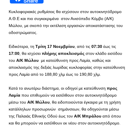
Share
Κυκλοφοριακές ρυθμίσεις θα ισχύσουν στον αυτοκινητόδρομο
Α.Θ.Ε και πιο συγκεκριμένα στον Ανισόπεδο Κόμβο (Α/Κ)
Μώλου, με σκοπό την εκτέλεση εργασιών αποκατάστασης του
οδοστρώματος.
Ειδικότερα, τη
Τρίτη 17
Νοεμβρίου
, από τις
07:30
έως τις
17:00
, θα ισχύσει
πλήρης
αποκλεισμός
στον κλάδο εισόδου
του
Α/Κ Μώλου
με κατεύθυνση προς Λαμία, καθώς και
αποκλεισμός της δεξιάς λωρίδας κυκλοφορίας στην κατεύθυνση
προς Λαμία από το 188,80 χλμ έως το 190,80 χλμ.
Κατά το ανωτέρω διάστημα, οι οδηγοί με κατεύθυνση
προς
Λαμία
που επιθυμούν να εισέλθουν στον αυτοκινητόδρομο
μέσω του
Α/Κ Μώλου
, θα ειδοποιούνται έγκαιρα με τη χρήση
κατάλληλων προσωρινών σημάνσεων, θα οδηγούνται μέσω
της Παλαιάς Εθνικής Οδού έως τον
Α/Κ Μπράλου
από όπου
και θα μπορούν να εισέλθουν εκ νέου στον αυτοκινητόδρομο.