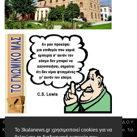
© 3kala News | Διακριτικός Τίτλος: Orion Media, ΑΦΜ: 043750542, Δ.Ο.Υ:
Το 3kalanews.gr χρησιμοποιεί cookies για να
Καρδίτσας, Υπο/μα Τρικάλων, Δ/νση: Τιουσόν 31 τ.κ 42132 Τρίκαλα, Τηλ: