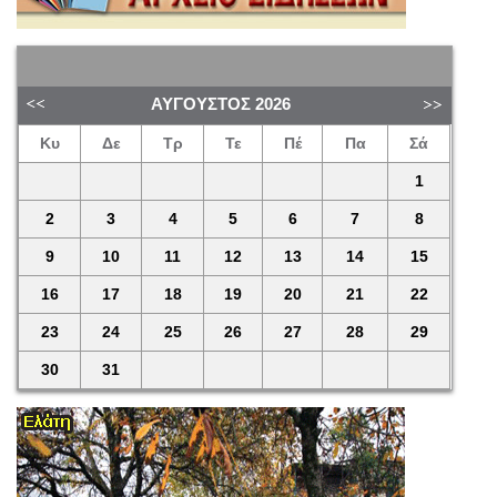
ΑΎΓΟΥΣΤΟΣ
2026
Κυ
Δε
Τρ
Τε
Πέ
Πα
Σά
1
2
3
4
5
6
7
8
9
10
11
12
13
14
15
16
17
18
19
20
21
22
23
24
25
26
27
28
29
30
31