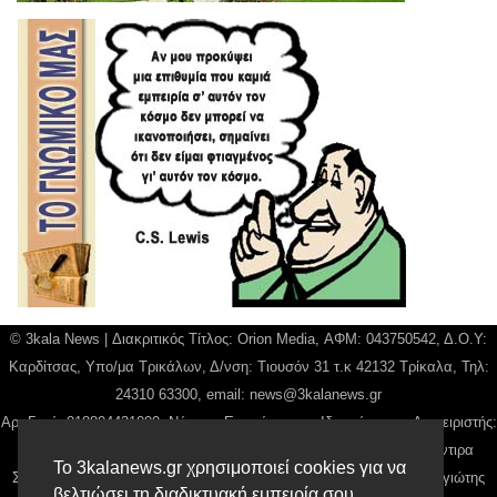
© 3kala News | Διακριτικός Τίτλος: Orion Media, ΑΦΜ: 043750542, Δ.Ο.Υ:
Καρδίτσας, Υπο/μα Τρικάλων, Δ/νση: Τιουσόν 31 τ.κ 42132 Τρίκαλα, Τηλ:
24310 63300, email:
news@3kalanews.gr
Αρ. Γεμή: 018804431000, Νόμιμος Εκπρόσωπος, Ιδιοκτήτης και Διαχειριστής:
Παναγιώτης Φιλίππου, Διευθύντρια: Γιαννουσά Βασιλική, Διευθύντιρα
Το 3kalanews.gr χρησιμοποιεί cookies για να
Σύνταξης: Μπαλαμπάνη Βασιλική. Δικαιούχος domain name Παναγιώτης
βελτιώσει τη διαδικτυακή εμπειρία σου.