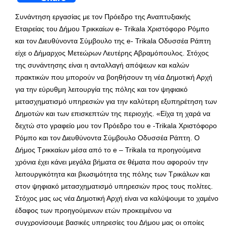
Συνάντηση εργασίας με τον Πρόεδρο της Αναπτυξιακής
Εταιρείας του Δήμου Τρικκαίων e- Trikala Χριστόφορο Ρόμπο
και τον Διευθύνοντα Σύμβουλο της e- Trikala Οδυσσέα Ράπτη
είχε ο Δήμαρχος Μετεώρων Λευτέρης Αβραμόπουλος. Στόχος
της συνάντησης είναι η ανταλλαγή απόψεων και καλών
πρακτικών που μπορούν να βοηθήσουν τη νέα Δημοτική Αρχή
για την εύρυθμη λειτουργία της πόλης και τον ψηφιακό
μετασχηματισμό υπηρεσιών για την καλύτερη εξυπηρέτηση των
Δημοτών και των επισκεπτών της περιοχής. «Είχα τη χαρά να
δεχτώ στο γραφείο μου τον Πρόεδρο του e -Trikala Χριστόφορο
Ρόμπο και τον Διευθύνοντα Σύμβουλο Οδυσσέα Ράπτη. Ο
Δήμος Τρικκαίων μέσα από το e – Trikala τα προηγούμενα
χρόνια έχει κάνει μεγάλα βήματα σε θέματα που αφορούν την
λειτουργικότητα και βιωσιμότητα της πόλης των Τρικάλων και
στον ψηφιακό μετασχηματισμό υπηρεσιών προς τους πολίτες.
Στόχος μας ως νέα Δημοτική Αρχή είναι να καλύψουμε το χαμένο
έδαφος των προηγούμενων ετών προκειμένου να
συγχρονίσουμε βασικές υπηρεσίες του Δήμου μας οι οποίες