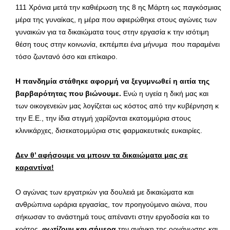
111 Χρόνια μετά την καθιέρωση της 8 ης Μάρτη ως παγκόσμιας
μέρα της γυναίκας, η μέρα που αφιερώθηκε στους αγώνες των
γυναικών για τα δικαιώματα τους στην εργασία κ την ισότιμη
θέση τους στην κοινωνία, εκπέμπει ένα μήνυμα που παραμένει
τόσο ζωντανό όσο και επίκαιρο.
Η πανδημία στάθηκε αφορμή να ξεγυμνωθεί η αιτία της
βαρβαρότητας που βιώνουμε.
Ενώ η υγεία η δική μας και
των οικογενειών μας λογίζεται ως κόστος από την κυβέρνηση κ
την Ε.Ε., την ίδια στιγμή χαρίζονται εκατομμύρια στους
κλινικάρχες, δισεκατομμύρια στις φαρμακευτικές ευκαιρίες.
Δεν θ’ αφήσουμε να μπουν τα δικαιώματα μας σε
καραντίνα!
Ο αγώνας των εργατριών για δουλειά με δικαιώματα και
ανθρώπινα ωράρια εργασίας, τον προηγούμενο αιώνα, που
σήκωσαν το ανάστημά τους απέναντι στην εργοδοσία και το
κράτος,
φωτίζουν και σήμερα
την ανάγκη της οργάνωσης και