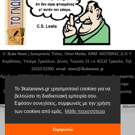
© 3kala News | Διακριτικός Τίτλος: Orion Media, ΑΦΜ: 043750542, Δ.Ο.Υ:
Καρδίτσας, Υπο/μα Τρικάλων, Δ/νση: Τιουσόν 31 τ.κ 42132 Τρίκαλα, Τηλ:
24310 63300, email:
news@3kalanews.gr
Αρ. Γεμή: 018804431000, Νόμιμος Εκπρόσωπος, Ιδιοκτήτης και Διαχειριστής:
Παναγιώτης Φιλίππου, Διευθύντρια: Γιαννουσά Βασιλική, Διευθύντιρα
Το 3kalanews.gr χρησιμοποιεί cookies για να
Σύνταξης: Μπαλαμπάνη Βασιλική. Δικαιούχος domain name Παναγιώτης
βελτιώσει τη διαδικτυακή εμπειρία σου.
Φιλίππου
Εφόσον συνεχίσεις, συμφωνείς με την χρήση
Πολιτική απορρήτου
|
Αίτηση Διαχείρισης Προσωπικών Δεδομένων
|
Όροι χρήσης
| |
Δήλωση
Συμμόρφωσης
των cookies από εμάς.
Μάθε περισσότερα
Συμφωνώ