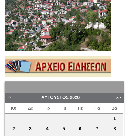
ΑΎΓΟΥΣΤΟΣ
2026
Κυ
Δε
Τρ
Τε
Πέ
Πα
Σά
1
2
3
4
5
6
7
8