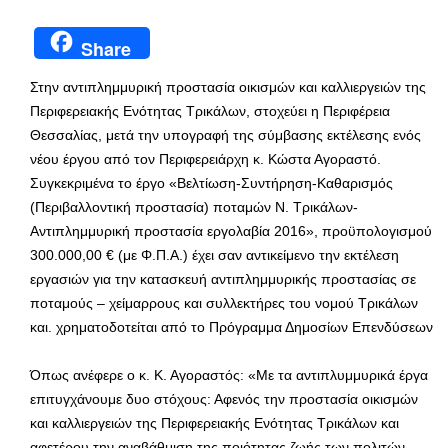
Share
Στην αντιπλημμυρική προστασία οικισμών και καλλιεργειών της
Περιφερειακής Ενότητας Τρικάλων, στοχεύει η Περιφέρεια
Θεσσαλίας, μετά την υπογραφή της σύμβασης εκτέλεσης ενός
νέου έργου από τον Περιφερειάρχη κ. Κώστα Αγοραστό.
Συγκεκριμένα το έργο «Βελτίωση-Συντήρηση-Καθαρισμός
(Περιβαλλοντική προστασία) ποταμών Ν. Τρικάλων-
Αντιπλημμυρική προστασία εργολαβία 2016», προϋπολογισμού
300.000,00 € (με Φ.Π.Α.) έχει σαν αντικείμενο την εκτέλεση
εργασιών για την κατασκευή αντιπλημμυρικής προστασίας σε
ποταμούς – χείμαρρους και συλλεκτήρες του νομού Τρικάλων
και. χρηματοδοτείται από το Πρόγραμμα Δημοσίων Επενδύσεων
Όπως ανέφερε ο κ. Κ. Αγοραστός: «Με τα αντιπλυμμυρικά έργα
επιτυγχάνουμε δυο στόχους: Αφενός την προστασία οικισμών
και καλλιεργειών της Περιφερειακής Ενότητας Τρικάλων και
αφετέρου την αναβάθμιση της ποιότητας ζωής των πολιτών,