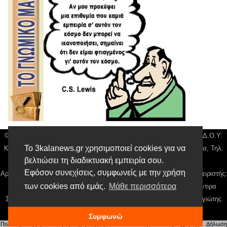
© 3kala News | Διακριτικός Τίτλος: Orion Media, ΑΦΜ: 043750542, Δ.Ο.Υ:
Το 3kalanews.gr χρησιμοποιεί cookies για να
Καρδίτσας, Υπο/μα Τρικάλων, Δ/νση: Τιουσόν 31 τ.κ 42132 Τρίκαλα, Τηλ:
βελτιώσει τη διαδικτυακή εμπειρία σου.
24310 63300, email:
news@3kalanews.gr
Εφόσον συνεχίσεις, συμφωνείς με την χρήση
Αρ. Γεμή: 018804431000, Νόμιμος Εκπρόσωπος, Ιδιοκτήτης και Διαχειριστής:
των cookies από εμάς.
Μάθε περισσότερα
Παναγιώτης Φιλίππου, Διευθύντρια: Γιαννουσά Βασιλική, Διευθύντιρα
Σύνταξης: Μπαλαμπάνη Βασιλική. Δικαιούχος domain name Παναγιώτης
Φιλίππου
Συμφωνώ
Πολιτική απορρήτου
|
Αίτηση Διαχείρισης Προσωπικών Δεδομένων
|
Όροι χρήσης
| |
Δήλωση