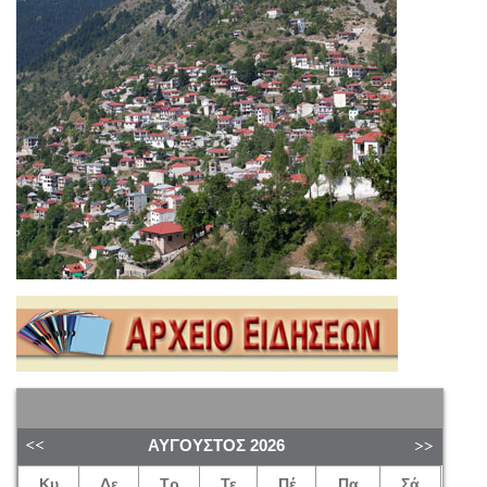
ΑΎΓΟΥΣΤΟΣ
2026
Κυ
Δε
Τρ
Τε
Πέ
Πα
Σά