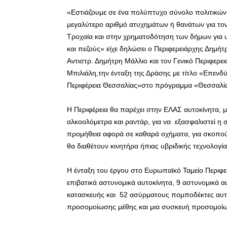
«Εστιάζουμε σε ένα πολύπτυχο σύνολο πολιτικών 
μεγαλύτερο αριθμό ατυχημάτων ή θανάτων για τον
Τροχαία και στην χρηματοδότηση των δήμων για 
και πεζούς» είχε δηλώσει ο Περιφερειάρχης Δημή
Αντιστρ. Δημήτρη Μάλλιο και τον Γενικό Περιφερε
Μπιλιάλη,την ένταξη της Δράσης με τίτλο «Επενδύ
Περιφέρεια Θεσσαλίας»στο πρόγραμμα «Θεσσαλί
Η Περιφέρεια θα παρέχει στην ΕΛΑΣ αυτοκίνητα, μ
αλκοολόμετρα και ραντάρ, για να εξασφαλιστεί η
προμήθεια αφορά σε καθαρά οχήματα, για σκοπού
θα διαθέτουν κινητήρα ήπιας υβριδικής τεχνολογία
Η ένταξη του έργου στο Ευρωπαϊκό Ταμείο Περιφ
επιβατικά αστυνομικά αυτοκίνητα, 9 αστυνομικά α
κατασκευής και 52 ασύρματους πομποδέκτες αυτο
προσομοίωσης μέθης και μια συσκευή προσομοί