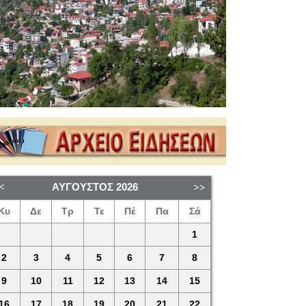
ΑΎΓΟΥΣΤΟΣ
2026
Κυ
Δε
Τρ
Τε
Πέ
Πα
Σά
1
2
3
4
5
6
7
8
9
10
11
12
13
14
15
16
17
18
19
20
21
22