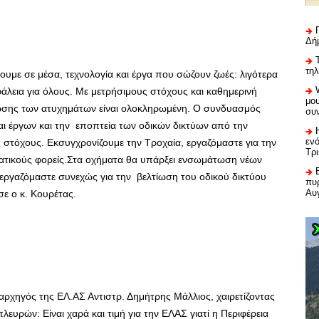
Δή
τη
υμε σε μέσα, τεχνολογία και έργα που σώζουν ζωές: λιγότερα
φάλεια για όλους. Με μετρήσιμους στόχους και καθημερινή
μου
ίωσης των ατυχημάτων είναι ολοκληρωμένη. Ο συνδυασμός
συ
ι έργων και την εποπτεία των οδικών δικτύων από την
εν
ς στόχους. Εκσυγχρονίζουμε την Τροχαία, εργαζόμαστε για την
Τρ
ρατικούς φορείς.Στα οχήματα θα υπάρξει ενσωμάτωση νέων
εργαζόμαστε συνεχώς για την βελτίωση του οδικού δικτύου
πυρ
Αυ
ε ο κ. Κουρέτας.
αρχηγός της ΕΛ.ΑΣ Αντιστρ. Δημήτρης Μάλλιος, χαιρετίζοντας
ευρών: Είναι χαρά και τιμή για την ΕΛΑΣ γιατί η Περιφέρεια