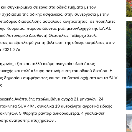
και συγκεκριμένα σε έργα στα οδικά τμήματα με τον
 σχεδιασμό της οδικής ασφάλειας, στην συνεργασία με την
υποδομές διασφάλισης ασφαλούς κινητικότητας σε ποδηλάτες
τρης Κουρέτας, παρουσιάζοντας μαζί μετονΑρχηγό της ΕΛ.ΑΣ
ιακό Αστυνομικό Διευθυντή Θεσσαλίας Ταξίαρχο Στυλ.
σεις σε εξοπλισμό για τη βελτίωση της οδικής ασφάλειας στην
α 2021-27».
ηχανές, τζιπ και πολλά ακόμη αναγκαία υλικά όπως
 συνεχής και πολύπλευρη αστυνόμευση του οδικού δικτύου. Η
ς δημοσίου συμφέροντος και τα επιβατικά οχήματα και τα SUV
ς.
ερειακής Ανάπτυξης περιλαμβάνει αγορά 21 μηχανών, 24
υτοκίνητα SUV 4X4, συνολικά 19 αυτοκίνητα αγροτικά ειδικής
κινήτων, 5 Φορητά ραντάρ αλκοολόμετρα, 4 γυαλιά-σετ
ωσης ανατροπής ατυχημάτων .