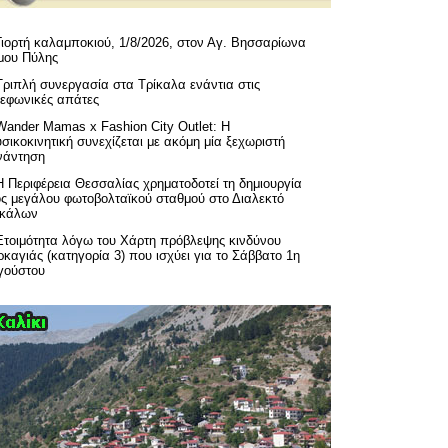
Γιορτή καλαμποκιού, 1/8/2026, στον Αγ. Βησσαρίωνα
μου Πύλης
Τριπλή συνεργασία στα Τρίκαλα ενάντια στις
λεφωνικές απάτες
Wander Mamas x Fashion City Outlet: Η
σικοκινητική συνεχίζεται με ακόμη μία ξεχωριστή
νάντηση
H Περιφέρεια Θεσσαλίας χρηματοδοτεί τη δημιουργία
ός μεγάλου φωτοβολταϊκού σταθμού στο Διαλεκτό
ικάλων
Ετοιμότητα λόγω του Χάρτη πρόβλεψης κινδύνου
καγιάς (κατηγορία 3) που ισχύει για το Σάββατο 1η
γούστου