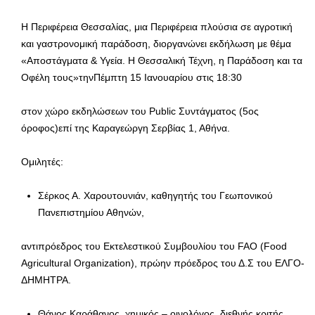
Η Περιφέρεια Θεσσαλίας, μια Περιφέρεια πλούσια σε αγροτική
και γαστρονομική παράδοση, διοργανώνει εκδήλωση με θέμα
«Αποστάγματα & Υγεία. Η Θεσσαλική Τέχνη, η Παράδοση και τα
Οφέλη τους»τηνΠέμπτη 15 Ιανουαρίου στις 18:30
στον χώρο εκδηλώσεων του Public Συντάγματος (5ος
όροφος)επί της Καραγεώργη Σερβίας 1, Αθήνα.
Ομιλητές:
Σέρκος Α. Χαρουτουνιάν, καθηγητής του Γεωπονικού
Πανεπιστημίου Αθηνών,
αντιπρόεδρος του Εκτελεστικού Συμβουλίου του FAO (Food
Agricultural Organization), πρώην πρόεδρος του Δ.Σ του ΕΛΓΟ-
ΔΗΜΗΤΡΑ.
Θάνος Καράθανος, χημικός – οινολόγος, διεθνής κριτής