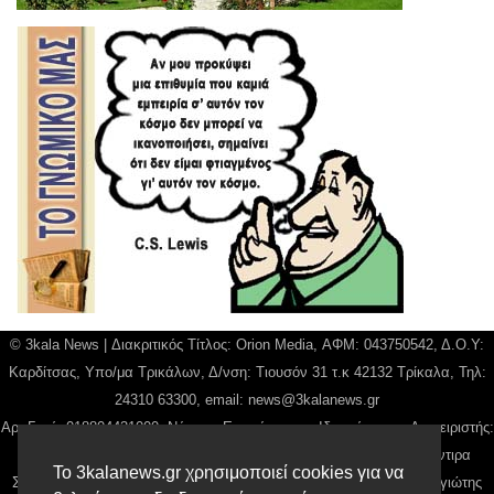
© 3kala News | Διακριτικός Τίτλος: Orion Media, ΑΦΜ: 043750542, Δ.Ο.Υ:
Καρδίτσας, Υπο/μα Τρικάλων, Δ/νση: Τιουσόν 31 τ.κ 42132 Τρίκαλα, Τηλ:
24310 63300, email:
news@3kalanews.gr
Αρ. Γεμή: 018804431000, Νόμιμος Εκπρόσωπος, Ιδιοκτήτης και Διαχειριστής:
Παναγιώτης Φιλίππου, Διευθύντρια: Γιαννουσά Βασιλική, Διευθύντιρα
Το 3kalanews.gr χρησιμοποιεί cookies για να
Σύνταξης: Μπαλαμπάνη Βασιλική. Δικαιούχος domain name Παναγιώτης