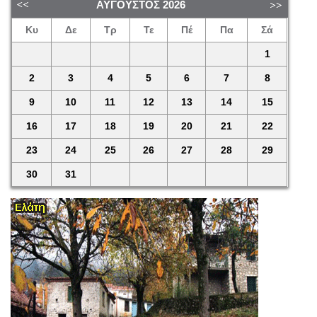
ΑΎΓΟΥΣΤΟΣ
2026
Κυ
Δε
Τρ
Τε
Πέ
Πα
Σά
1
2
3
4
5
6
7
8
9
10
11
12
13
14
15
16
17
18
19
20
21
22
23
24
25
26
27
28
29
30
31