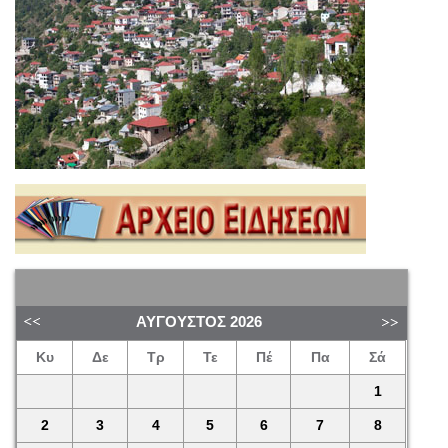
ΑΎΓΟΥΣΤΟΣ
2026
Κυ
Δε
Τρ
Τε
Πέ
Πα
Σά
1
2
3
4
5
6
7
8