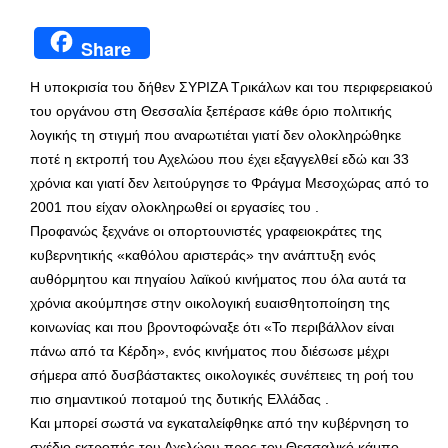
Share
H υποκρισία του δήθεν ΣΥΡΙΖΑ Τρικάλων και του περιφερειακού
του οργάνου στη Θεσσαλία ξεπέρασε κάθε όριο πολιτικής
λογικής τη στιγμή που αναρωτιέται γιατί δεν ολοκληρώθηκε
ποτέ η εκτροπή του Αχελώου που έχει εξαγγελθεί εδώ και 33
χρόνια και γιατί δεν λειτούργησε το Φράγμα Μεσοχώρας από το
2001 που είχαν ολοκληρωθεί οι εργασίες του .
Προφανώς ξεχνάνε οι οπορτουνιστές γραφειοκράτες της
κυβερνητικής «καθόλου αριστεράς» την ανάπτυξη ενός
αυθόρμητου και πηγαίου λαϊκού κινήματος που όλα αυτά τα
χρόνια ακούμπησε στην οικολογική ευαισθητοποίηση της
κοινωνίας και που βροντοφώναξε ότι «Το περιβάλλον είναι
πάνω από τα Κέρδη», ενός κινήματος που διέσωσε μέχρι
σήμερα από δυσβάστακτες οικολογικές συνέπειες τη ροή του
πιο σημαντικού ποταμού της δυτικής Ελλάδας .
Και μπορεί σωστά να εγκαταλείφθηκε από την κυβέρνηση το
σχέδιο εκτροπής του Αχελώου προς τον Θεσσαλικό κάμπο,