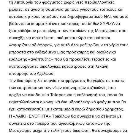
τη λειτουργία του φράγματος χωρίς νέες περιβαλλοντικές
μελέτες, σε αγαστή σύμπνοια με τους γνωστούς τοπικούς και
αυτοδιοικητικούς οπαδούς του δημοψηφισματικού ΝΑΙ, για αυτό
βιάζονται οι κομματικοί ινστρούκτορες του δήθεν ΣΥΡΙΖΑ να
ξεμπερδέψουν με το κίνημα των κατοίκων της Μεσοχώρας που
συνεχίζει να αντιστέκεται, ακόμα και τώρα που κάποιοι
«σφυρίζουν αδιάφορα», για αυτό όλοι μαζί τρίβουν τα χέρια τους
μπροστά στο ενδεχόμενο μιας πρόσκαιρης και οικολογικά
ευάλωτης «ανάπτυξης» που θα προκαλέσει τεράστιες και
ανεπανόρθωτες οικολογικές καταστροφές στη λεκάνη
απορροής του Αχελώου.
Την ίδια ώρα η λειτουργία του φράγματος θα γεμίζει τις τσέπες
των εκπροσώπων των νέων οικονομικών «τζακιών», που
αρχίζει να οικοδομεί ο Τσίπρας και η κυβέρνησή του, αφού θα
εκμεταλλεύονται οικονομικά ένα υδροηλεκτρικό φράγμα που θα
έχει κατασκευασθεί με εκατομμύρια ευρώ δημοσίου χρήματος.
Η «ΛΑΪΚΗ ΕΝΟΤΗΤΑ» Τρικάλων θα συνεχίσει να στέκεται με
συνέπεια στο πλευρό των αγωνιζόμενων κατοίκων της
Μεσοχώρας μέχρι την τελική τους δικαίωση, θα συνεχίσουμε να