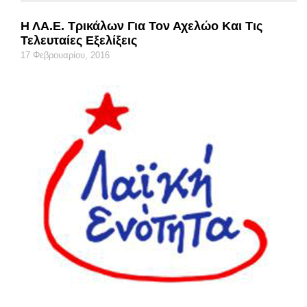
Η ΛΑ.Ε. Τρικάλων Για Τον Αχελώο Και Τις
Τελευταίες Εξελίξεις
17 Φεβρουαρίου, 2016