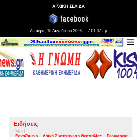
ΑΡΧΙΚΗ ΣΕΛΙΔΑ
Δευτέρα, 10 Αυγούστου 2026
7:01:07 πμ
Ειδήσεις
Tags |
Εργαζόμενο
Λαϊκή Συσπείρωση Θεσσαλίας
Περιφέρεια