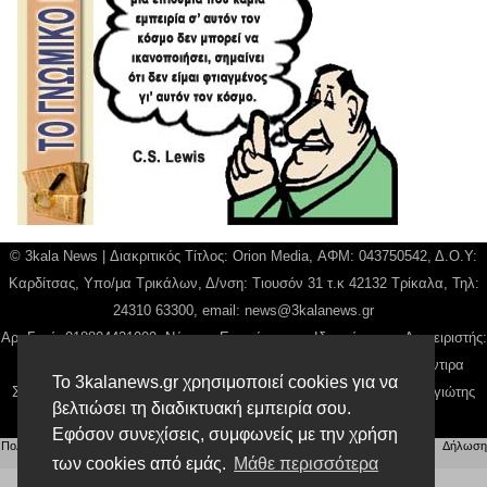
© 3kala News | Διακριτικός Τίτλος: Orion Media, ΑΦΜ: 043750542, Δ.Ο.Υ:
Καρδίτσας, Υπο/μα Τρικάλων, Δ/νση: Τιουσόν 31 τ.κ 42132 Τρίκαλα, Τηλ:
24310 63300, email:
news@3kalanews.gr
Αρ. Γεμή: 018804431000, Νόμιμος Εκπρόσωπος, Ιδιοκτήτης και Διαχειριστής:
Παναγιώτης Φιλίππου, Διευθύντρια: Γιαννουσά Βασιλική, Διευθύντιρα
Το 3kalanews.gr χρησιμοποιεί cookies για να
Σύνταξης: Μπαλαμπάνη Βασιλική. Δικαιούχος domain name Παναγιώτης
βελτιώσει τη διαδικτυακή εμπειρία σου.
Φιλίππου
Εφόσον συνεχίσεις, συμφωνείς με την χρήση
Πολιτική απορρήτου
|
Αίτηση Διαχείρισης Προσωπικών Δεδομένων
|
Όροι χρήσης
| |
Δήλωση
Συμμόρφωσης
των cookies από εμάς.
Μάθε περισσότερα