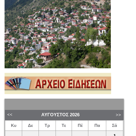
ΑΎΓΟΥΣΤΟΣ
2026
Κυ
Δε
Τρ
Τε
Πέ
Πα
Σά
1