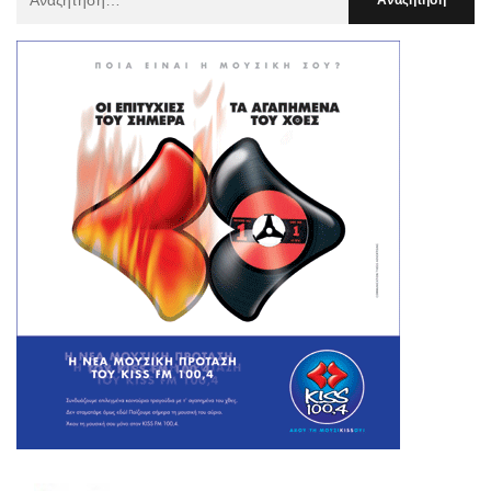
Για
: