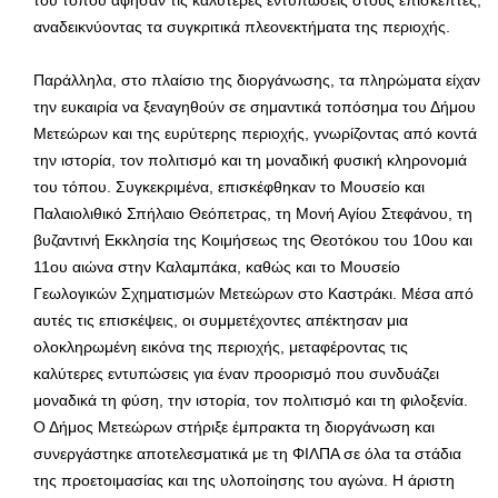
του τόπου άφησαν τις καλύτερες εντυπώσεις στους επισκέπτες,
αναδεικνύοντας τα συγκριτικά πλεονεκτήματα της περιοχής.
Παράλληλα, στο πλαίσιο της διοργάνωσης, τα πληρώματα είχαν
την ευκαιρία να ξεναγηθούν σε σημαντικά τοπόσημα του Δήμου
Μετεώρων και της ευρύτερης περιοχής, γνωρίζοντας από κοντά
την ιστορία, τον πολιτισμό και τη μοναδική φυσική κληρονομιά
του τόπου. Συγκεκριμένα, επισκέφθηκαν το Μουσείο και
Παλαιολιθικό Σπήλαιο Θεόπετρας, τη Μονή Αγίου Στεφάνου, τη
βυζαντινή Εκκλησία της Κοιμήσεως της Θεοτόκου του 10ου και
11ου αιώνα στην Καλαμπάκα, καθώς και το Μουσείο
Γεωλογικών Σχηματισμών Μετεώρων στο Καστράκι. Μέσα από
αυτές τις επισκέψεις, οι συμμετέχοντες απέκτησαν μια
ολοκληρωμένη εικόνα της περιοχής, μεταφέροντας τις
καλύτερες εντυπώσεις για έναν προορισμό που συνδυάζει
μοναδικά τη φύση, την ιστορία, τον πολιτισμό και τη φιλοξενία.
Ο Δήμος Μετεώρων στήριξε έμπρακτα τη διοργάνωση και
συνεργάστηκε αποτελεσματικά με τη ΦΙΛΠΑ σε όλα τα στάδια
της προετοιμασίας και της υλοποίησης του αγώνα. Η άριστη