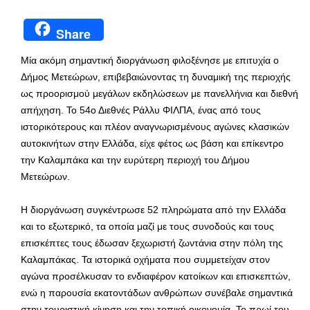
Share
Μία ακόμη σημαντική διοργάνωση φιλοξένησε με επιτυχία ο
Δήμος Μετεώρων, επιβεβαιώνοντας τη δυναμική της περιοχής
ως προορισμού μεγάλων εκδηλώσεων με πανελλήνια και διεθνή
απήχηση. Το 54ο Διεθνές Ράλλυ ΦΙΛΠΑ, ένας από τους
ιστορικότερους και πλέον αναγνωρισμένους αγώνες κλασικών
αυτοκινήτων στην Ελλάδα, είχε φέτος ως βάση και επίκεντρο
την Καλαμπάκα και την ευρύτερη περιοχή του Δήμου
Μετεώρων.
Η διοργάνωση συγκέντρωσε 52 πληρώματα από την Ελλάδα
και το εξωτερικό, τα οποία μαζί με τους συνοδούς και τους
επισκέπτες τους έδωσαν ξεχωριστή ζωντάνια στην πόλη της
Καλαμπάκας. Τα ιστορικά οχήματα που συμμετείχαν στον
αγώνα προσέλκυσαν το ενδιαφέρον κατοίκων και επισκεπτών,
ενώ η παρουσία εκατοντάδων ανθρώπων συνέβαλε σημαντικά
στην τουριστική κίνηση και την τοπική οικονομία. Το πρωί του