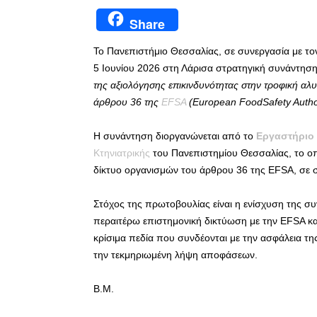
Share
Το Πανεπιστήμιο Θεσσαλίας, σε συνεργασία με τ
5 Ιουνίου 2026 στη Λάρισα στρατηγική συνάντηση
της αξιολόγησης επικινδυνότητας στην τροφική αλυ
άρθρου 36 της
EFSA
(European FoodSafety Author
Η συνάντηση διοργανώνεται από το
Εργαστήριο 
Κτηνιατρικής
του Πανεπιστημίου Θεσσαλίας, το οπ
δίκτυο οργανισμών του άρθρου 36 της EFSA, σε σ
Στόχος της πρωτοβουλίας είναι η ενίσχυση της συ
περαιτέρω επιστημονική δικτύωση με την EFSA κα
κρίσιμα πεδία που συνδέονται με την ασφάλεια τη
την τεκμηριωμένη λήψη αποφάσεων.
Β.Μ.