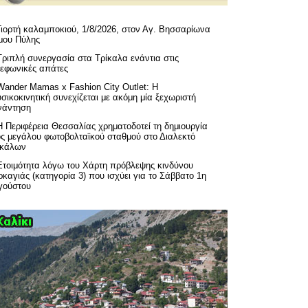
Γιορτή καλαμποκιού, 1/8/2026, στον Αγ. Βησσαρίωνα
μου Πύλης
Τριπλή συνεργασία στα Τρίκαλα ενάντια στις
λεφωνικές απάτες
Wander Mamas x Fashion City Outlet: Η
σικοκινητική συνεχίζεται με ακόμη μία ξεχωριστή
νάντηση
H Περιφέρεια Θεσσαλίας χρηματοδοτεί τη δημιουργία
ός μεγάλου φωτοβολταϊκού σταθμού στο Διαλεκτό
ικάλων
Ετοιμότητα λόγω του Χάρτη πρόβλεψης κινδύνου
καγιάς (κατηγορία 3) που ισχύει για το Σάββατο 1η
γούστου