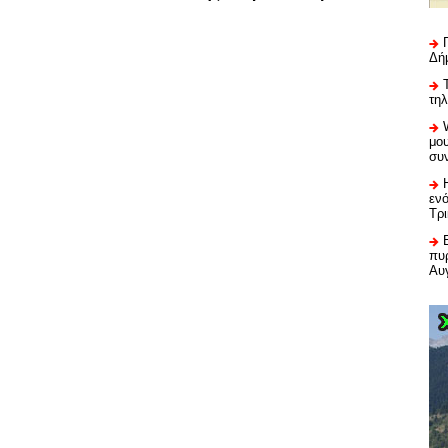
Δή
τη
μου
συ
εν
Τρ
πυρ
Αυ