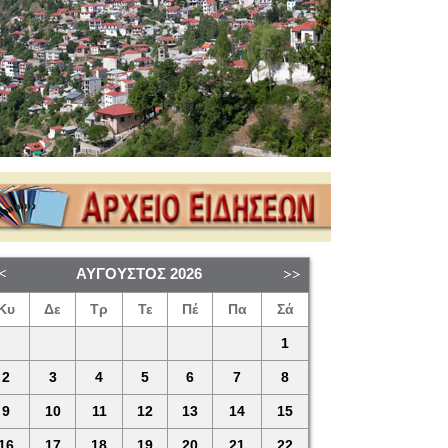
ΑΎΓΟΥΣΤΟΣ
2026
Κυ
Δε
Τρ
Τε
Πέ
Πα
Σά
1
2
3
4
5
6
7
8
9
10
11
12
13
14
15
16
17
18
19
20
21
22