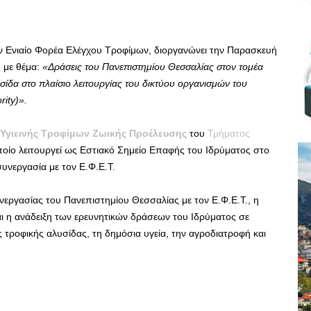
ον Ενιαίο Φορέα Ελέγχου Τροφίμων, διοργανώνει την Παρασκευή
 με θέμα:
«Δράσεις του Πανεπιστημίου Θεσσαλίας στον τομέα
σίδα στο πλαίσιο λειτουργίας του δικτύου οργανισμών του
ity)».
Υγιεινής Τροφίμων Ζωικής Προέλευσης
του
Τμήματος
οίο λειτουργεί ως Εστιακό Σημείο Επαφής του Ιδρύματος στο
υνεργασία με τον Ε.Φ.Ε.Τ.
νεργασίας του Πανεπιστημίου Θεσσαλίας με τον Ε.Φ.Ε.Τ., η
ι η ανάδειξη των ερευνητικών δράσεων του Ιδρύματος σε
ς τροφικής αλυσίδας, τη δημόσια υγεία, την αγροδιατροφή και