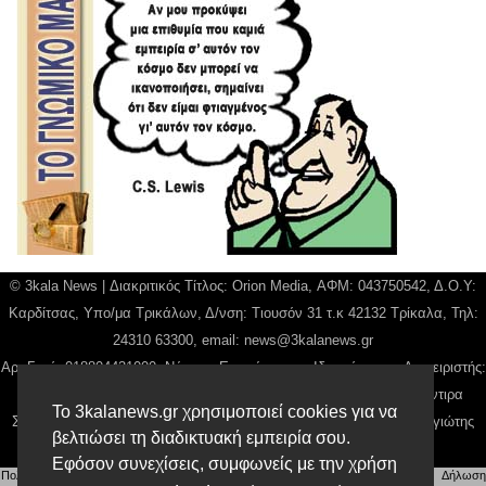
© 3kala News | Διακριτικός Τίτλος: Orion Media, ΑΦΜ: 043750542, Δ.Ο.Υ:
Καρδίτσας, Υπο/μα Τρικάλων, Δ/νση: Τιουσόν 31 τ.κ 42132 Τρίκαλα, Τηλ:
24310 63300, email:
news@3kalanews.gr
Αρ. Γεμή: 018804431000, Νόμιμος Εκπρόσωπος, Ιδιοκτήτης και Διαχειριστής:
Παναγιώτης Φιλίππου, Διευθύντρια: Γιαννουσά Βασιλική, Διευθύντιρα
Το 3kalanews.gr χρησιμοποιεί cookies για να
Σύνταξης: Μπαλαμπάνη Βασιλική. Δικαιούχος domain name Παναγιώτης
βελτιώσει τη διαδικτυακή εμπειρία σου.
Φιλίππου
Εφόσον συνεχίσεις, συμφωνείς με την χρήση
Πολιτική απορρήτου
|
Αίτηση Διαχείρισης Προσωπικών Δεδομένων
|
Όροι χρήσης
| |
Δήλωση