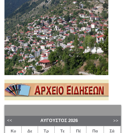
ΑΎΓΟΥΣΤΟΣ
2026
Κυ
Δε
Τρ
Τε
Πέ
Πα
Σά