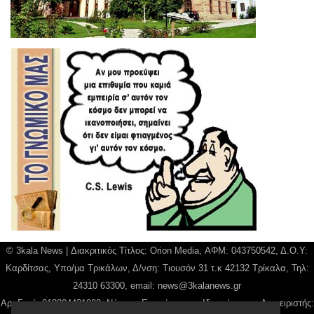
© 3kala News | Διακριτικός Τίτλος: Orion Media, ΑΦΜ: 043750542, Δ.Ο.Υ:
Καρδίτσας, Υπο/μα Τρικάλων, Δ/νση: Τιουσόν 31 τ.κ 42132 Τρίκαλα, Τηλ:
24310 63300, email:
news@3kalanews.gr
Αρ. Γεμή: 018804431000, Νόμιμος Εκπρόσωπος, Ιδιοκτήτης και Διαχειριστής: