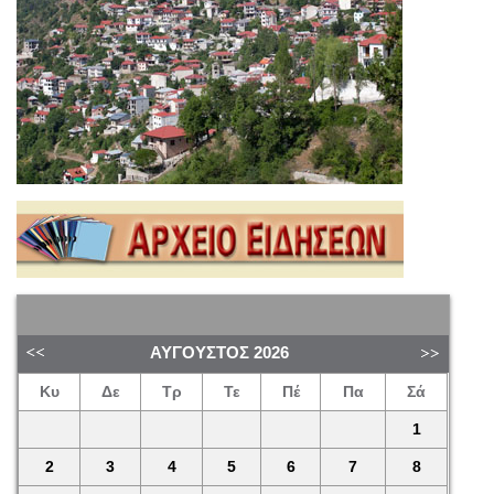
ΑΎΓΟΥΣΤΟΣ
2026
Κυ
Δε
Τρ
Τε
Πέ
Πα
Σά
1
2
3
4
5
6
7
8