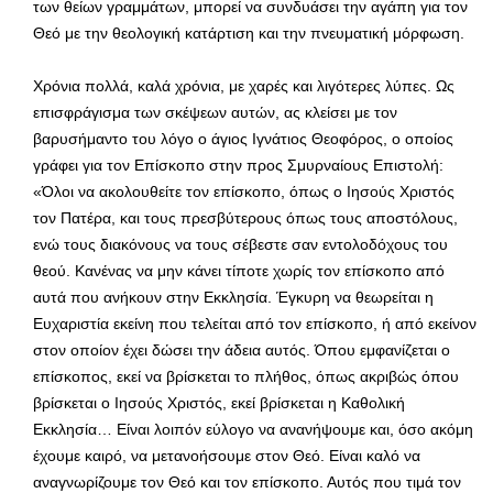
των θείων γραμμάτων, μπορεί να συνδυάσει την αγάπη για τον
Θεό με την θεολογική κατάρτιση και την πνευματική μόρφωση.
Χρόνια πολλά, καλά χρόνια, με χαρές και λιγότερες λύπες. Ως
επισφράγισμα των σκέψεων αυτών, ας κλείσει με τον
βαρυσήμαντο του λόγο ο άγιος Ιγνάτιος Θεοφόρος, ο οποίος
γράφει για τον Επίσκοπο στην προς Σμυρναίους Επιστολή:
«Όλοι να ακολουθείτε τον επίσκοπο, όπως ο Ιησούς Χριστός
τον Πατέρα, και τους πρεσβύτερους όπως τους αποστόλους,
ενώ τους διακόνους να τους σέβεστε σαν εντολοδόχους του
θεού. Κανένας να μην κάνει τίποτε χωρίς τον επίσκοπο από
αυτά που ανήκουν στην Εκκλησία. Έγκυρη να θεωρείται η
Ευχαριστία εκείνη που τελείται από τον επίσκοπο, ή από εκείνον
στον οποίον έχει δώσει την άδεια αυτός. Όπου εμφανίζεται ο
επίσκοπος, εκεί να βρίσκεται το πλήθος, όπως ακριβώς όπου
βρίσκεται ο Ιησούς Χριστός, εκεί βρίσκεται η Καθολική
Εκκλησία… Είναι λοιπόν εύλογο να ανανήψουμε και, όσο ακόμη
έχουμε καιρό, να μετανοήσουμε στον Θεό. Είναι καλό να
αναγνωρίζουμε τον Θεό και τον επίσκοπο. Αυτός που τιμά τον