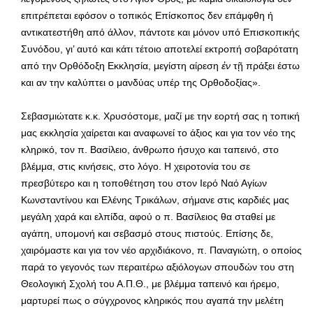
επιτρέπεται εφόσον ο τοπικός Επίσκοπος δεν επάμφθη ή
αντικατεστήθη από άλλον, πάντοτε και μόνον υπό Επισκοπικής
Συνόδου, γι’ αυτό και κάτι τέτοιο αποτελεί εκτροπή σοβαρότατη
από την Ορθόδοξη Εκκλησία, μεγίστη αίρεση
ἐν
τῇ πράξει έστω
και αν την καλύπτει ο μανδύας υπέρ της Ορθοδοξίας».
Σεβασμιώτατε κ.κ. Χρυσόστομε, μαζί με την εορτή σας η τοπική
μας εκκλησία χαίρεται και αναφωνεί το άξιος και για τον νέο της
κληρικό, τον π. Βασίλειο, άνθρωπο ήσυχο και ταπεινό, στο
βλέμμα, στις κινήσεις, στο λόγο. Η χειροτονία του σε
πρεσβύτερο και η τοποθέτηση του στον Ιερό Ναό Αγίων
Κωνσταντίνου και Ελένης Τρικάλων, σήμανε στις καρδιές μας
μεγάλη χαρά και ελπίδα, αφού ο π. Βασίλειος θα σταθεί με
αγάπη, υπομονή και σεβασμό στους πιστούς. Επίσης δε,
χαιρόμαστε και για τον νέο αρχιδιάκονο, π. Παναγιώτη, ο οποίος
παρά το γεγονός των περαιτέρω αξιόλογων σπουδών του στη
Θεολογική Σχολή του Α.Π.Θ., με βλέμμα ταπεινό και ήρεμο,
μαρτυρεί πως ο σύγχρονος κληρικός που αγαπά την μελέτη