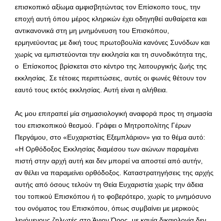
επισκοπικό αξίωμα αμφισβητώντας τον Επίσκοπο τους, την
εποχή αυτή όπου μέρος κληρικών έχει οδηγηθεί αυθαίρετα και
αντικανονικά στη μη μνημόνευση του Επισκόπου,
ερμηνεύοντας με δική τους πρωτοβουλία κανόνες Συνόδων και
χωρίς να εμπιστεύονται την εκκλησία και τη συνοδικότητα της,
ο Επίσκοπος βρίσκεται στο κέντρο της λειτουργικής ζωής της
εκκλησίας. Σε τέτοιες περιπτώσεις, αυτές οι φωνές θέτουν τον
εαυτό τους εκτός εκκλησίας. Αυτή είναι η αλήθεια.
Ας μου επιτραπεί μία σημασιολογική αναφορά προς τη σημασία
του επισκοπικού θεσμού. Γράφει ο Μητροπολίτης Γέρων
Περγάμου, στο «Ευχαριστίας Εξεμπλάριον» για το θέμα αυτό:
«Η Ορθόδοξος Εκκλησίας διαμέσου των αιώνων παραμένει
πιστή στην αρχή αυτή και δεν μπορεί να αποστεί από αυτήν,
αν θέλει να παραμείνει ορθόδοξος. Καταστρατηγήσεις της αρχής
αυτής από όσους τελούν τη Θεία Ευχαριστία χωρίς την άδεια
του τοπικού Επισκόπου ή το φοβερότερο, χωρίς το μνημόσυνο
του ονόματος του Επισκόπου, όπως συμβαίνει με μερικούς
λεγόμενους ζηλωτές στο Άγιον Όρος, με καμία δικαιολογία δεν