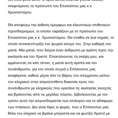
σκεφτόμενος το πρόσωπο του Επισκόπου μας κ.κ.
Χρυσοστόμου.
Θα αποφύγω την έκθεση όμορφων και ελκυστικών επιθετικών
προσδιορισμών, οι οποίοι ταιριάζουν με το πρόσωπο του
Επισκόπου μας κ.κ. Χρυσοστόμου. Θα σταθώ σε ένα σημείο, το
οποίο αντικατοπτρίζει τον ψυχικό κόσμο του. Στην καθαρή του
ματιά. Μία ματιά, που δείχνει έναν άνθρωπο με αγάπη προς την
εκκλησία και τον Χριστό. Επεκτείνοντας τη σκέψη μου, και
εμμένοντας σε κάτι τέτοιο, η ματιά αυτή αγαπά και τον
συνάνθρωπο, για τον οποίο συχνά ο Επίσκοπος μας
αναφέρεται, καθώς ρίχνει όλο το βάρος του σύγχρονου ρόλου
του κληρικού στην απροϋπόθετη διακονία προς τον
συνάνθρωπο με κληρικούς που κρατάνε τις εκκλησίες ανοιχτές
και βγαίνοντας από τις μεγάλες πόρτες, ξεβολεύοντας με τον
τρόπο αυτό την απροσδιοριστία των επιλογών και το αδιάφορο
των στάσεων. Δεν είναι λίγες οι φορές, που ο Επίσκοπος μας
θέλει τον κληρικό να βγαίνει μπροστά και να φωτίζει Χριστό με