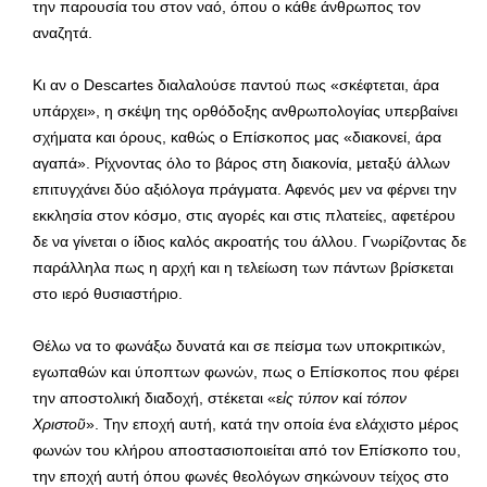
την παρουσία του στον ναό, όπου ο κάθε άνθρωπος τον
αναζητά.
Κι αν ο Descartes διαλαλούσε παντού πως «σκέφτεται, άρα
υπάρχει», η σκέψη της ορθόδοξης ανθρωπολογίας υπερβαίνει
σχήματα και όρους, καθώς ο Επίσκοπος μας «διακονεί, άρα
αγαπά». Ρίχνοντας όλο το βάρος στη διακονία, μεταξύ άλλων
επιτυγχάνει δύο αξιόλογα πράγματα. Αφενός μεν να φέρνει την
εκκλησία στον κόσμο, στις αγορές και στις πλατείες, αφετέρου
δε να γίνεται ο ίδιος καλός ακροατής του άλλου. Γνωρίζοντας δε
παράλληλα πως η αρχή και η τελείωση των πάντων βρίσκεται
στο ιερό θυσιαστήριο.
Θέλω να το φωνάξω δυνατά και σε πείσμα των υποκριτικών,
εγωπαθών και ύποπτων φωνών, πως ο Επίσκοπος που φέρει
την αποστολική διαδοχή, στέκεται «ε
ἰς τύπον
καί
τόπον
Χριστοῦ
». Την εποχή αυτή, κατά την οποία ένα ελάχιστο μέρος
φωνών του κλήρου αποστασιοποιείται από τον Επίσκοπο του,
την εποχή αυτή όπου φωνές θεολόγων σηκώνουν τείχος στο