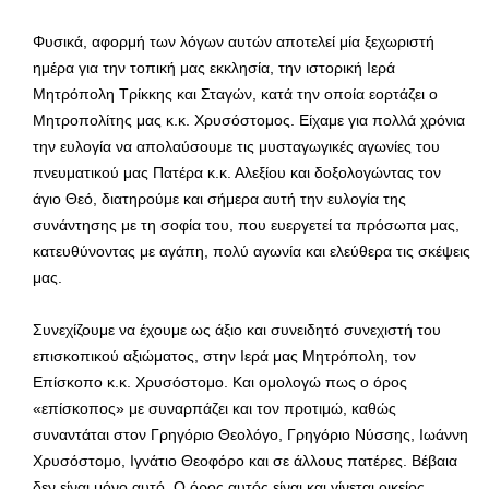
Φυσικά, αφορμή των λόγων αυτών αποτελεί μία ξεχωριστή
ημέρα για την τοπική μας εκκλησία, την ιστορική Ιερά
Μητρόπολη Τρίκκης και Σταγών, κατά την οποία εορτάζει ο
Μητροπολίτης μας κ.κ. Χρυσόστομος. Είχαμε για πολλά χρόνια
την ευλογία να απολαύσουμε τις μυσταγωγικές αγωνίες του
πνευματικού μας Πατέρα κ.κ. Αλεξίου και δοξολογώντας τον
άγιο Θεό, διατηρούμε και σήμερα αυτή την ευλογία της
συνάντησης με τη σοφία του, που ευεργετεί τα πρόσωπα μας,
κατευθύνοντας με αγάπη, πολύ αγωνία και ελεύθερα τις σκέψεις
μας.
Συνεχίζουμε να έχουμε ως άξιο και συνειδητό συνεχιστή του
επισκοπικού αξιώματος, στην Ιερά μας Μητρόπολη, τον
Επίσκοπο κ.κ. Χρυσόστομο. Και ομολογώ πως ο όρος
«επίσκοπος» με συναρπάζει και τον προτιμώ, καθώς
συναντάται στον Γρηγόριο Θεολόγο, Γρηγόριο Νύσσης, Ιωάννη
Χρυσόστομο, Ιγνάτιο Θεοφόρο και σε άλλους πατέρες. Βέβαια
δεν είναι μόνο αυτό. Ο όρος αυτός είναι και γίνεται οικείος,