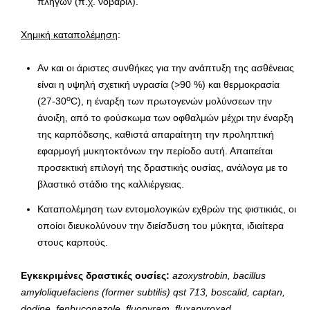
πληγών (π.χ. νοβαρίλ).
Χημική καταπολέμηση
:
Αν και οι άριστες συνθήκες για την ανάπτυξη της ασθένειας
είναι η υψηλή σχετική υγρασία (>90 %) και θερμοκρασία
ο
(27-30
C), η έναρξη των πρωτογενών μολύνσεων την
άνοιξη, από το φούσκωμα των οφθαλμών μέχρι την έναρξη
της καρπόδεσης, καθιστά απαραίτητη την προληπτική
εφαρμογή μυκητοκτόνων την περίοδο αυτή. Απαιτείται
προσεκτική επιλογή της δραστικής ουσίας, ανάλογα με το
βλαστικό στάδιο της καλλιέργειας.
Καταπολέμηση των εντομολογικών εχθρών της φιστικιάς, οι
οποίοι διευκολύνουν την διείσδυση του μύκητα, ιδιαίτερα
στους καρπούς.
Εγκεκριμένες δραστικές ουσίες:
azoxystrobin
,
bacillus
amyloliquefaciens
(
former
subtilis
)
qst
713,
boscalid
,
captan
,
dodine
,
fenbuconazole
,
fluopyram
,
fluxapyroxad
,