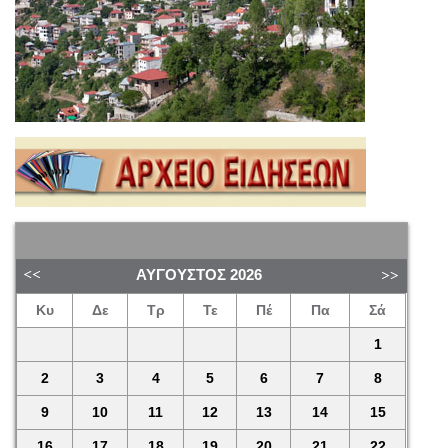
ΑΎΓΟΥΣΤΟΣ
2026
Κυ
Δε
Τρ
Τε
Πέ
Πα
Σά
1
2
3
4
5
6
7
8
9
10
11
12
13
14
15
16
17
18
19
20
21
22