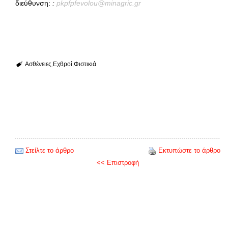
διεύθυνση:
:
pkpfpfevolou
@
minagric
.
gr
Ασθένειες
Εχθροί
Φιστικιά
Στείλτε το άρθρο
Εκτυπώστε το άρθρο
<< Επιστροφή