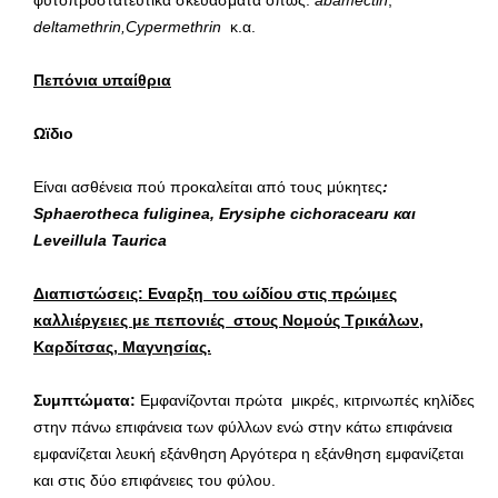
φυτοπροστατευτικά σκευάσματα όπως:
abamectin
,
deltamethrin
,
Cypermethrin
κ.α.
Πεπόνια υπαίθρια
Ωϊδιο
Είναι ασθένεια πού προκαλείται από τους μύκητες
:
Sphaerotheca
fuliginea
,
Erysiphe
cichoracearu
και
Leveillula
Taurica
Διαπιστώσεις: Εναρξη του ωίδίου στις πρώιμες
καλλιέργειες με πεπονιές στους Νομούς Τρικάλων,
Καρδίτσας, Μαγνησίας.
Συμπτώματα:
Εμφανίζονται πρώτα μικρές, κιτρινωπές κηλίδες
στην πάνω επιφάνεια των φύλλων ενώ στην κάτω επιφάνεια
εμφανίζεται λευκή εξάνθηση Αργότερα η εξάνθηση εμφανίζεται
και στις δύο επιφάνειες του φύλου.