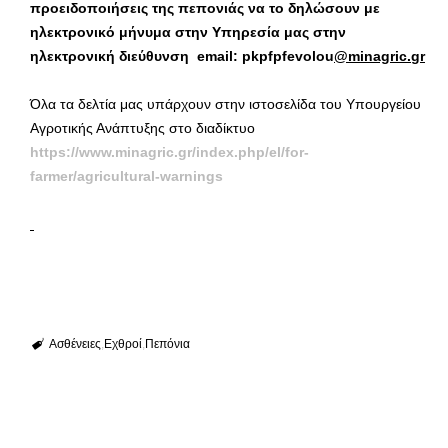
προειδοποιήσεις της πεπονιάς να το δηλώσουν με
ηλεκτρονικό μήνυμα στην Υπηρεσία μας στην
ηλεκτρονική διεύθυνση
email
:
pkpfpfevolou
@
minagric
.
gr
Όλα τα δελτία μας υπάρχουν στην ιστοσελίδα του Υπουργείου
Αγροτικής Ανάπτυξης στο διαδίκτυο
https://www.minagric.gr/index.php/el/for-
farmer/agricultural-warnings
Ασθένειες
Εχθροί
Πεπόνια