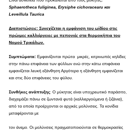
Είναι ασθένεια πού προκαλείται από τους μύκητες
:
Sphaerotheca
fuliginea
,
Erysiphe
cichoracearu
και
Leveillula
Taurica
Διαπιστώσεις: Συνεχίζεται η εμφάνιση του ωίδίου στις
πρώιμες καλλιέργειες με πεπονιές στα θερμοκήπια του
Νομού Τρικάλων.
Συμπτώματα:
Εμφανίζονται πρώτα μικρές, κιτρινωπές κηλίδες
στην πάνω επιφάνεια των φύλλων ενώ στην κάτω επιφάνεια
εμφανίζεται λευκή εξάνθηση Αργότερα η εξάνθηση εμφανίζεται
και στις δύο επιφάνειες του φύλου.
Συνθήκες ανάπτυξης
: Ο μύκητας είναι υποχρεωτικό παράσιτο,
διαχειμάζει πάνω σε ζωντανά φυτά (καλλιεργούμενα ή ζιζάνια),
από τα οποία προέρχονται οι αρχικές μολύνσεις. Τα κονίδια
μεταφέρονται με
τον άνεμο. Οι μολύνσεις πραγματοποιούνται σε θερμοκρασίες