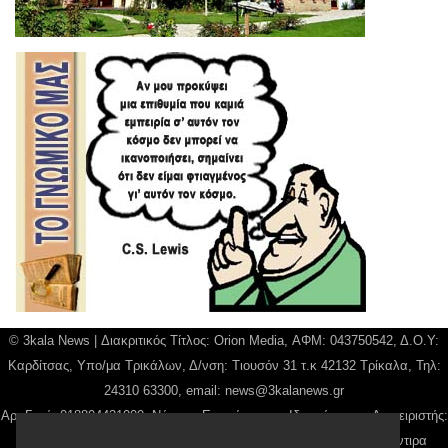
© 3kala News | Διακριτικός Τίτλος: Orion Media, ΑΦΜ: 043750542, Δ.Ο.Υ:
Καρδίτσας, Υπο/μα Τρικάλων, Δ/νση: Τιουσόν 31 τ.κ 42132 Τρίκαλα, Τηλ:
24310 63300, email:
news@3kalanews.gr
Αρ. Γεμή: 018804431000, Νόμιμος Εκπρόσωπος, Ιδιοκτήτης και Διαχειριστής:
Παναγιώτης Φιλίππου, Διευθύντρια: Γιαννουσά Βασιλική, Διευθύντιρα