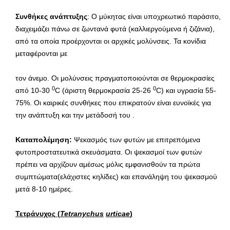
Συνθήκες ανάπτυξης
: Ο μύκητας είναι υποχρεωτικό παράσιτο,
διαχειμάζει πάνω σε ζωντανά φυτά (καλλιεργούμενα ή ζιζάνια),
από τα οποία προέρχονται οι αρχικές μολύνσεις. Τα κονίδια
μεταφέρονται με
τον άνεμο. Οι μολύνσεις πραγματοποιούνται σε θερμοκρασίες
0
0
από 10-30
C (άριστη θερμοκρασία 25-26
C) και υγρασία 55-
75%. Οι καιρικές συνθήκες που επικρατούν είναι ευνοϊκές για
την ανάπτυξη και την μετάδοσή του .
Καταπολέμηση:
Ψεκασμός των φυτών με επιτρεπόμενα
φυτοπροστατευτικά σκευάσματα. Οι ψεκασμοί των φυτών
πρέπει να αρχίζουν αμέσως μόλις εμφανισθούν τα πρώτα
συμπτώματα(ελάχιστες κηλίδες) και επανάληψη του ψεκασμού
μετά 8-10 ημέρες.
Τετράνυχος (
Tetranychus
urticae
)