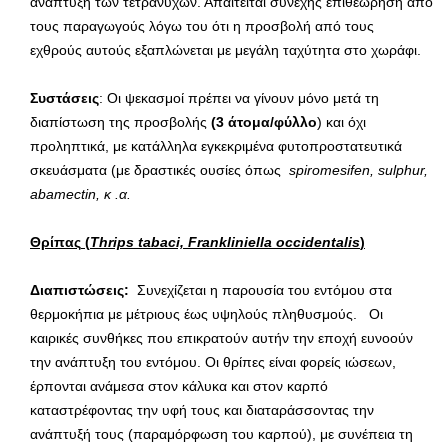
ανάπτυξη των τετρανύχων. Απαιτείται συνεχής επιθεώρηση από
τους παραγωγούς λόγω του ότι η προσβολή από τους
εχθρούς αυτούς εξαπλώνεται με μεγάλη ταχύτητα στο χωράφι.
Συστάσεις
: Οι ψεκασμοί πρέπει να γίνουν μόνο μετά τη
διαπίστωση της προσβολής
(3 άτομα/φύλλο
) και όχι
προληπτικά, με κατάλληλα εγκεκριμένα φυτοπροστατευτικά
σκευάσματα (με δραστικές ουσίες όπως
spiromesifen
,
sulphur
,
abamectin
, κ .α.
Θρίπας
(
Thrips tabaci, Frankliniella occidentalis
)
Διαπιστώσεις:
Συνεχίζεται η παρουσία του εντόμου στα
θερμοκήπια με μέτριους έως υψηλούς πληθυσμούς. Οι
καιρικές συνθήκες που επικρατούν αυτήν την εποχή ευνοούν
την ανάπτυξη του εντόμου. Οι θρίπες είναι φορείς ιώσεων,
έρπονται ανάμεσα στον κάλυκα και στον καρπό
καταστρέφοντας την υφή τους και διαταράσσοντας την
ανάπτυξή τους (παραμόρφωση του καρπού), με συνέπεια τη