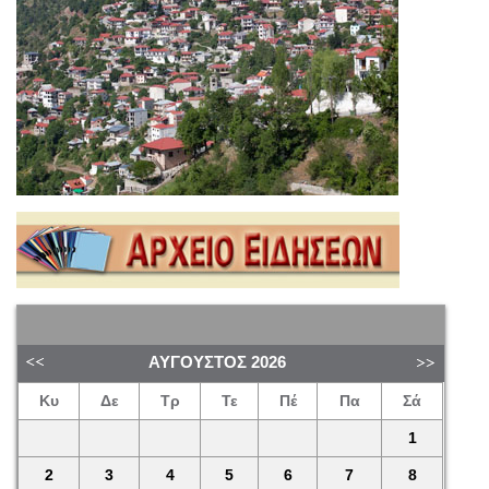
ΑΎΓΟΥΣΤΟΣ
2026
Κυ
Δε
Τρ
Τε
Πέ
Πα
Σά
1
2
3
4
5
6
7
8