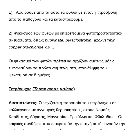
1)
Αφαιρούμε από τα φυτά τα φύλλα με έντονη προσβολή
από το παθογόνο και τα καταστρέφουμε.
2) Ψεκασμός των φυτών με επιτρεπόμενα φυτοπροστατευτικά
σκευάσματα, όπως
bupirinate
,
pyraclostrobin
,
azoxystribin
,
copper
oxychloride
κ.α…
Οι ψεκασμοί των φυτών πρέπει να αρχίζουν αμέσως μόλις
εμφανισθούν τα πρώτα συμπτώματα, επανάληψη του
ψεκασμού σε 8 ημέρες.
Τετράνυχος (
Tetranychus
urticae
)
Διαπιστώσεις:
Συνεχίζεται η παρουσία του τετράνυχου σε
καλλιέργειες με αγγουριές θερμοκηπίου , στους Νομούς
Καρδίτσας, Λάρισας, Μαγνησίας, Τρικάλων και Φθιώτιδας. Οι
καιρικές συνθήκες που επικρατούν την εποχή αυτή ευνοούν την