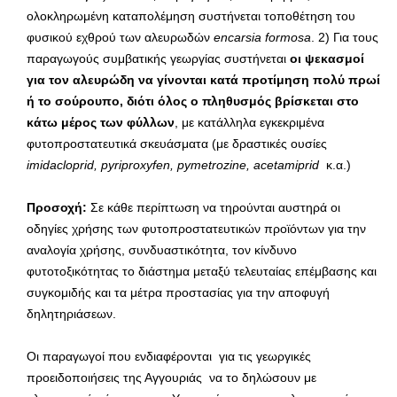
ολοκληρωμένη καταπολέμηση συστήνεται τοποθέτηση του
φυσικού εχθρού των αλευρωδών
encarsia
formosa
. 2) Για τους
παραγωγούς συμβατικής γεωργίας συστήνεται
οι ψεκασμοί
για τον αλευρώδη να γίνονται κατά προτίμηση πολύ πρωί
ή το σούρουπο, διότι όλος ο πληθυσμός βρίσκεται στο
κάτω
μέρος των φύλλων
, με κατάλληλα εγκεκριμένα
φυτοπροστατευτικά σκευάσματα (με δραστικές ουσίες
imidacloprid
,
pyriproxyfen
,
pymetrozine
,
acetamiprid
κ.α.)
Προσοχή:
Σε κάθε περίπτωση να τηρούνται αυστηρά οι
οδηγίες χρήσης των φυτοπροστατευτικών προϊόντων για την
αναλογία χρήσης, συνδυαστικότητα, τον κίνδυνο
φυτοτοξικότητας το διάστημα μεταξύ τελευταίας επέμβασης και
συγκομιδής και τα μέτρα προστασίας για την αποφυγή
δηλητηριάσεων.
Οι παραγωγοί που ενδιαφέρονται για τις γεωργικές
προειδοποιήσεις της Αγγουριάς να το δηλώσουν με