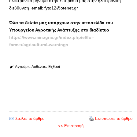
ηλεκτρονικό μήνυμα στην Υπηρεσία μας στην ηλεκτρονική
διεύθυνση email: fyto12@otenet.gr
Όλα τα δελτία μας υπάρχουν στην ιστοσελίδα του
Υπουργείου Αγροτικής Ανάπτυξης στο διαδίκτυο
https://www.minagric.gr/index.php/el/for-
farmer/agricultural-warnings
Αγγούρια
Ασθένειες
Εχθροί
Στείλτε το άρθρο
Εκτυπώστε το άρθρο
<< Επιστροφή