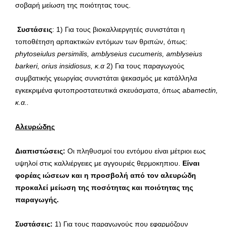
σοβαρή μείωση της ποιότητας τους.
Συστάσεις
: 1) Για τους βιοκαλλιεργητές συνιστάται η
τοποθέτηση αρπακτικών εντόμων των θριπών, όπως:
phytoseiulus
persimilis
,
amblyseius
cucumeris
,
amblyseius
barkeri
,
orius
insidiosus
, κ.α
2) Για τους παραγωγούς
συμβατικής γεωργίας συνιστάται ψεκασμός με κατάλληλα
εγκεκριμένα φυτοπροστατευτικά σκευάσματα, όπως
abamectin
,
κ.α..
Αλευρώδης
Διαπιστώσεις:
Οι πληθυσμοί του εντόμου είναι μέτριοι εως
υψηλοί στις καλλιέργειες με αγγουριές θερμοκηπιου.
Είναι
φορέας ιώσεων και η προσβολή από τον αλευρώδη
προκαλεί μείωση της ποσότητας και ποιότητας της
παραγωγής.
Συστάσεις:
1) Για τους παραγωγούς που εφαρμόζουν