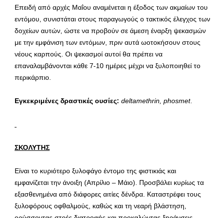
Επειδή από αρχές Μαΐου αναμένεται η έξοδος των ακμαίων του
εντόμου, συνιστάται στους παραγωγούς ο τακτικός έλεγχος των
δοχείων αυτών, ώστε να προβούν σε άμεση έναρξη ψεκασμών
με την εμφάνιση των εντόμων, πριν αυτά ωοτοκήσουν στους
νέους καρπούς. Οι ψεκασμοί αυτοί θα πρέπει να
επαναλαμβάνονται κάθε 7-10 ημέρες μέχρι να ξυλοποιηθεί το
περικάρπιο.
Εγκεκριμένες δραστικές ουσίες:
deltamethrin,
phosmet
.
ΣΚΟΛΥΤΗΣ
Είναι το κυριότερο ξυλοφάγο έντομο της φιστικιάς και
εμφανίζεται την άνοιξη (Απρίλιο – Μάιο). Προσβάλει κυρίως τα
εξασθενημένα από διάφορες αιτίες δένδρα. Καταστρέφει τους
ξυλοφόρους οφθαλμούς, καθώς και τη νεαρή βλάστηση,
ορύσσοντας στοές διατροφής και προκαλώντας ξηράνσεις.