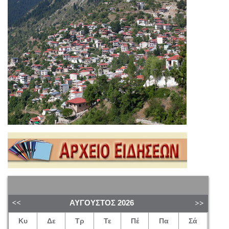
ΑΎΓΟΥΣΤΟΣ
2026
Κυ
Δε
Τρ
Τε
Πέ
Πα
Σά