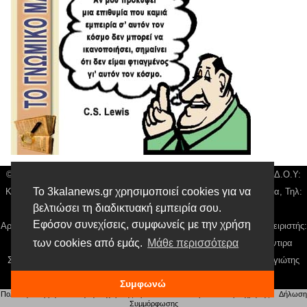
© 3kala News | Διακριτικός Τίτλος: Orion Media, ΑΦΜ: 043750542, Δ.Ο.Υ:
Το 3kalanews.gr χρησιμοποιεί cookies για να
Καρδίτσας, Υπο/μα Τρικάλων, Δ/νση: Τιουσόν 31 τ.κ 42132 Τρίκαλα, Τηλ:
βελτιώσει τη διαδικτυακή εμπειρία σου.
24310 63300, email:
news@3kalanews.gr
Εφόσον συνεχίσεις, συμφωνείς με την χρήση
Αρ. Γεμή: 018804431000, Νόμιμος Εκπρόσωπος, Ιδιοκτήτης και Διαχειριστής:
των cookies από εμάς.
Μάθε περισσότερα
Παναγιώτης Φιλίππου, Διευθύντρια: Γιαννουσά Βασιλική, Διευθύντιρα
Σύνταξης: Μπαλαμπάνη Βασιλική. Δικαιούχος domain name Παναγιώτης
Φιλίππου
Συμφωνώ
Πολιτική απορρήτου
|
Αίτηση Διαχείρισης Προσωπικών Δεδομένων
|
Όροι χρήσης
| |
Δήλωση
Συμμόρφωσης