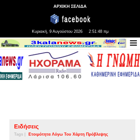
ΑΡΧΙΚΗ ΣΕΛΙΔΑ
Κυριακή, 9 Αυγούστου 2026
2:51:49 πμ
Ειδήσεις
Tags |
Ετοιμότητα Λόγω Του Χάρτη Πρόβλεψης