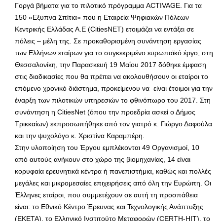
Γοργά βήματα για το πιλοτικό πρόγραμμα ACTIVAGE. Για τα
150 «Εξυπνα Σπίτια» που η Εταιρεία Ψηφιακών Πόλεων
Κεντρικής Ελλάδας Α.Ε (CitiesNET) ετοιμάζει να εντάξει σε
πόλεις – μέλη της. Σε προκαθορισμένη συνάντηση εργασίας
των Ελλήνων εταίρων για το συγκεκριμένο ευρωπαϊκό έργο, στη
Θεσσαλονίκη, την Παρασκευή 19 Μαΐου 2017 δόθηκε έμφαση
στις διαδικασίες που θα πρέπει να ακολουθήσουν οι εταίροι το
επόμενο χρονικό διάστημα, προκείμενου να είναι έτοιμοι για την
έναρξη των πιλοτικών υπηρεσιών το φθινόπωρο του 2017. Στη
συνάντηση η CitiesNet (όπου την προεδρία ασκεί ο Δήμος
Τρικκαίων) εκπροσωπήθηκε από τον γιατρό κ. Γιώργο Δαφούλα
και την ψυχολόγο κ. Χριστίνα Καραμπέρη.
Στην υλοποίηση του Έργου εμπλέκονται 49 Οργανισμοί, 10
από αυτούς ανήκουν στο χώρο της βιομηχανίας, 14 είναι
κορυφαία ερευνητικά κέντρα ή πανεπιστήμια, καθώς και πολλές
μεγάλες και μικρομεσαίες επιχειρήσεις από όλη την Ευρώπη. Οι
Έλληνες εταίροι, που συμμετέχουν σε αυτή τη προσπάθεια
είναι: το Εθνικό Κέντρο Έρευνας και Τεχνολογικής Ανάπτυξης
(ΕΚΕΤΑ), το Ελληνικό Ινστιτούτο Μεταφορών (CERTH-HIT), το