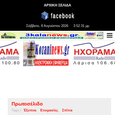
ΑΡΧΙΚΗ ΣΕΛΙΔΑ
Σάββατο, 8 Αυγούστου 2026
3:52:31 μμ
Πρωτοσέλιδο
Tags |
Έξυπνα
Ετοιμασίες
Σπίτια