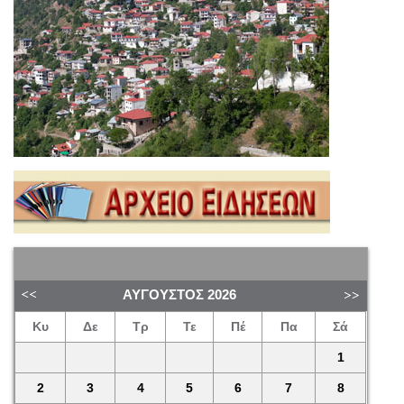
ΑΎΓΟΥΣΤΟΣ
2026
Κυ
Δε
Τρ
Τε
Πέ
Πα
Σά
1
2
3
4
5
6
7
8