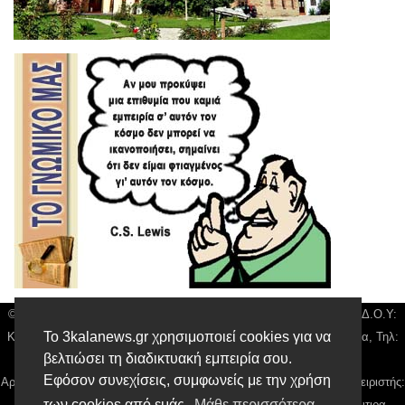
© 3kala News | Διακριτικός Τίτλος: Orion Media, ΑΦΜ: 043750542, Δ.Ο.Υ:
Το 3kalanews.gr χρησιμοποιεί cookies για να
Καρδίτσας, Υπο/μα Τρικάλων, Δ/νση: Τιουσόν 31 τ.κ 42132 Τρίκαλα, Τηλ:
βελτιώσει τη διαδικτυακή εμπειρία σου.
24310 63300, email:
news@3kalanews.gr
Εφόσον συνεχίσεις, συμφωνείς με την χρήση
Αρ. Γεμή: 018804431000, Νόμιμος Εκπρόσωπος, Ιδιοκτήτης και Διαχειριστής:
των cookies από εμάς.
Μάθε περισσότερα
Παναγιώτης Φιλίππου, Διευθύντρια: Γιαννουσά Βασιλική, Διευθύντιρα