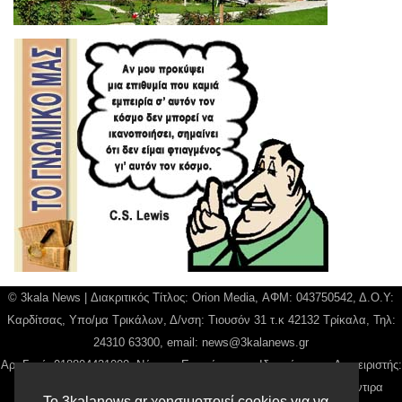
© 3kala News | Διακριτικός Τίτλος: Orion Media, ΑΦΜ: 043750542, Δ.Ο.Υ:
Καρδίτσας, Υπο/μα Τρικάλων, Δ/νση: Τιουσόν 31 τ.κ 42132 Τρίκαλα, Τηλ:
24310 63300, email:
news@3kalanews.gr
Αρ. Γεμή: 018804431000, Νόμιμος Εκπρόσωπος, Ιδιοκτήτης και Διαχειριστής:
Παναγιώτης Φιλίππου, Διευθύντρια: Γιαννουσά Βασιλική, Διευθύντιρα
Το 3kalanews.gr χρησιμοποιεί cookies για να