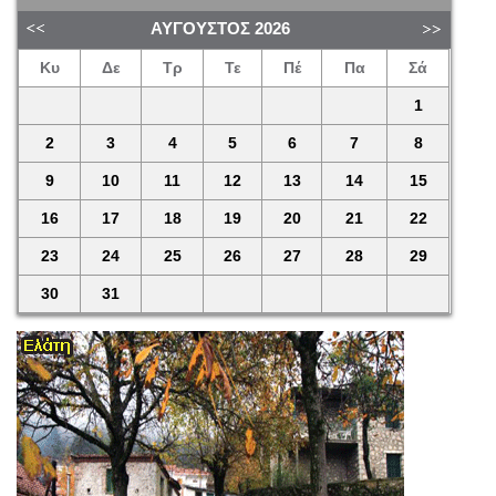
ΑΎΓΟΥΣΤΟΣ
2026
Κυ
Δε
Τρ
Τε
Πέ
Πα
Σά
1
2
3
4
5
6
7
8
9
10
11
12
13
14
15
16
17
18
19
20
21
22
23
24
25
26
27
28
29
30
31