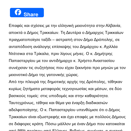
Share
Επαφές και σχέσεις με την ελληνική μειονότητα στην Αλβανία,
αποκτά ο Δήμος Τρικκαίων. Τη Δευτέρα ο Δήμαρχος Τρικκαίων
πραγματοποίησε ταξίδι – αστραπή στον Δήμο Δρόπολης, σε
ανταπόδοση ανάλογης επίσκεψης του Δημάρχου κ. Αχιλλέα
Ντέτσικα στα Τρίκαλα, πριν λίγους μήνες. Ο κ. Δημήτρης
Παπαστεργίου με τον αντιδήμαρχο κ. Χρήστο Αναστασίου
συνέχισαν τις συζητήσεις που είχαν ξεκινήσει προ μηνών με τον
μειονοτικό Δήμο της γειτονικής χώρας.
Από την πλευρά της δημοτικής αρχής της Δρόπολης, τέθηκαν
κυρίως ζητήματα μεταφοράς τεχνογνωσίας και μέσων, σε δύο
βασικούς τομείς: στις υποδομές και στην καθαριότητα.
Ταυτοχρόνως, τέθηκε και θέμα για έναρξη διαδικασιών
αδελφοποίησης. Ο κ. Παπαστεργίου υπενθύμισε ότι ο Δήμος
Τρικκαίων είναι εξωστρεφής και έχει επαφές με πολλούς Δήμους
σε διάφορες κράτη. Πόσω μάλλον με έναν Δήμο που κατοικείται
από 98% περίπου από Ελληνες. Βεβαίως, συνέχισε, η σχετική