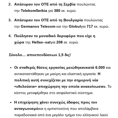
Απέσυραν τον ΟΤΕ από τη Σερβία
πουλώντας
την
Telekom
Serbia
για
380
εκ. ευρώ.
Απέσυραν τον ΟΤΕ από τη Βουλγαρία
πουλώντας
την
Germanos Telecom
και την
Globul
για
717
εκ. ευρώ.
Πούλησαν το μοναδικό δορυφόρο που είχε η
χώρα
της
Hellas–sat
για
208
εκ. ευρώ.
Σύνολο… αποεπενδύσεων 1,5 δις!
Οι σταθερές θέσεις εργασίας μειώθηκαν
κατά 6.000
και
αντικαταστάθηκαν με μαύρη και ελαστική εργασία.
Η
πολιτική αυτή συνεχίζεται με την σημερινή νέα
«εθελούσια» αποχώρηση την οποία ανακοίνωσαν.
Το
κόστος μεταφέρθηκε στο ασφαλιστικό σύστημα.
Η επιχείρηση χάνει συνεχώς έδαφος προς τον
ανταγωνισμό
και η εμπιστοσύνη που απολάμβανε
παραδοσιακά από ένα μεγάλο τμήμα του ελληνικού λαού