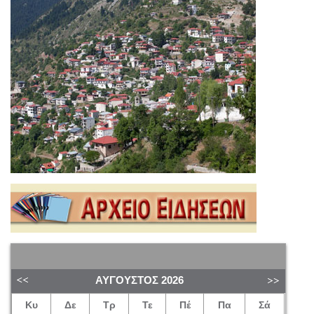
ΑΎΓΟΥΣΤΟΣ
2026
Κυ
Δε
Τρ
Τε
Πέ
Πα
Σά