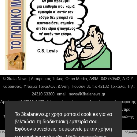
© 3kala News | Διακριτικός Τίτλος: Orion Media, ΑΦΜ: 043750542, Δ.Ο.Υ:
Καρδίτσας, Υπο/μα Τρικάλων, Δ/νση: Τιουσόν 31 τ.κ 42132 Τρίκαλα, Τηλ:
24310 63300, email:
news@3kalanews.gr
Αρ. Γεμή: 018804431000, Νόμιμος Εκπρόσωπος, Ιδιοκτήτης και Διαχειριστής:
Παναγιώτης Φιλίππου, Διευθύντρια: Γιαννουσά Βασιλική, Διευθύντιρα
Το 3kalanews.gr χρησιμοποιεί cookies για να
Σύνταξης: Μπαλαμπάνη Βασιλική. Δικαιούχος domain name Παναγιώτης
βελτιώσει τη διαδικτυακή εμπειρία σου.
Φιλίππου
Εφόσον συνεχίσεις, συμφωνείς με την χρήση
Πολιτική απορρήτου
|
Αίτηση Διαχείρισης Προσωπικών Δεδομένων
|
Όροι χρήσης
| |
Δήλωση
Συμμόρφωσης