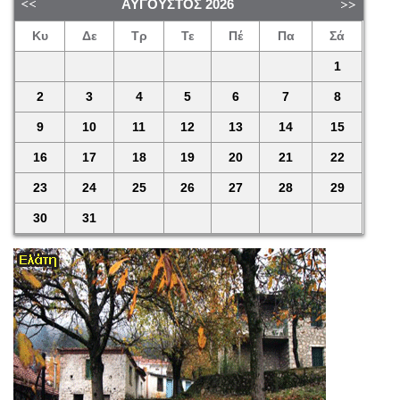
ΑΎΓΟΥΣΤΟΣ
2026
Κυ
Δε
Τρ
Τε
Πέ
Πα
Σά
1
2
3
4
5
6
7
8
9
10
11
12
13
14
15
16
17
18
19
20
21
22
23
24
25
26
27
28
29
30
31