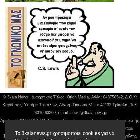
© 3kala News | Διακριτικός Τίτλος: Orion Media, ΑΦΜ: 043750542, Δ.Ο.Υ:
Καρδίτσας, Υπο/μα Τρικάλων, Δ/νση: Τιουσόν 31 τ.κ 42132 Τρίκαλα, Τηλ:
24310 63300, email:
news@3kalanews.gr
Αρ. Γεμή: 018804431000, Νόμιμος Εκπρόσωπος, Ιδιοκτήτης και Διαχειριστής:
Παναγιώτης Φιλίππου, Διευθύντρια: Γιαννουσά Βασιλική, Διευθύντιρα
Το 3kalanews.gr χρησιμοποιεί cookies για να
Σύνταξης: Μπαλαμπάνη Βασιλική. Δικαιούχος domain name Παναγιώτης