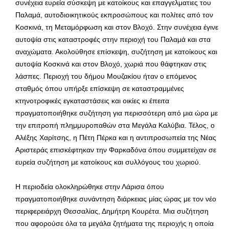
συνέχεια ευρεία σύσκεψη με κατοίκους και επαγγελματιες του
Παλαμά, αυτοδιοικητικούς εκπροσώπους και πολίτες από τον
Κοσκινά, τη Μεταμόρφωση και στον Βλοχό. Στην συνέχεια έγινε
αυτοψία στις καταστροφές στην περιοχή του Παλαμά και στα
αναχώματα. Ακολούθησε επίσκεψη, συζήτηση με κατοίκους και
αυτοψία Κοσκινά και στον Βλοχό, χωριά που θάφτηκαν στις
λάσπες. Περιοχή του δήμου Μουζακίου ήταν ο επόμενος
σταθμός όπου υπήρξε επίσκεψη σε καταστραμμένες
κτηνοτροφικές εγκαταστάσεις και οικίες κι έπειτα
πραγματοποιήθηκε συζήτηση για περισσότερη από μια ώρα με
την επιτροπή πλημμυροπαθών στα Μεγάλα Καλύβια. Τέλος, ο
Αλέξης Χαρίτσης, η Πέτη Πέρκα και η αντιπροσωπεία της Νέας
Αριστεράς επισκέφτηκαν την Φαρκαδόνα όπου συμμετείχαν σε
ευρεία συζήτηση με κατοίκους και συλλόγους του χωριού.
Η περιοδεία ολοκληρώθηκε στην Λάρισα όπου
πραγματοποιήθηκε συνάντηση διάρκειας μίας ώρας με τον νέο
περιφερειάρχη Θεσσαλίας, Δημήτρη Κουρέτα. Μια συζήτηση
που αφορούσε όλα τα μεγάλα ζητήματα της περιοχής η οποία