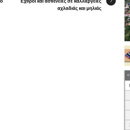
 ο
Εχθροί και ασθένειες σε καλλιέργειες
αχλαδιάς και μηλιάς