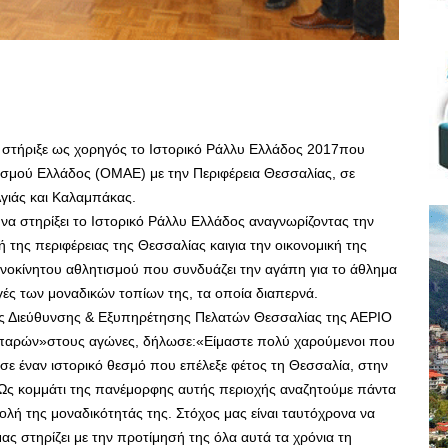
τήριξε ως χορηγός το Ιστορικό Ράλλυ Ελλάδος 2017που
σμού Ελλάδος (ΟΜΑΕ) με την Περιφέρεια Θεσσαλίας, σε
γιάς και Καλαμπάκας.
στηρίξει το Ιστορικό Ράλλυ Ελλάδος αναγνωρίζοντας την
ή της περιφέρειας της Θεσσαλίας καιγια την οικονομική της
ανοκίνητου αθλητισμού που συνδυάζει την αγάπη για το άθλημα
αγές των μοναδικών τοπίων της, τα οποία διαπερνά.
κής Διεύθυνσης & Εξυπηρέτησης Πελατών Θεσσαλίας της ΑΕΡΙΟ
ρών»στους αγώνες, δήλωσε:«Είμαστε πολύ χαρούμενοι που
σε έναν ιστορικό θεσμό που επέλεξε φέτος τη Θεσσαλία, στην
 Ως κομμάτι της πανέμορφης αυτής περιοχής αναζητούμε πάντα
λή της μοναδικότητάς της. Στόχος μας είναι ταυτόχρονα να
ς στηρίζει με την προτίμησή της όλα αυτά τα χρόνια τη