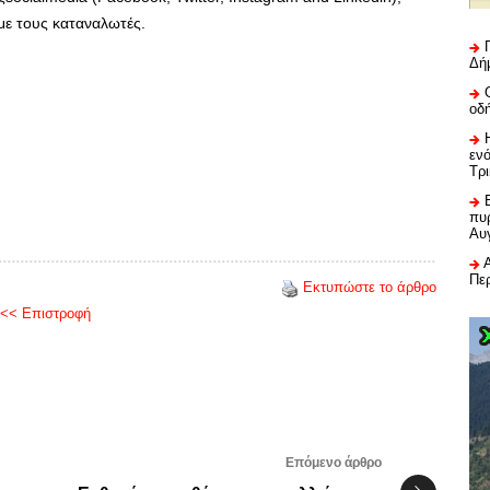
 με τους καταναλωτές.
Δή
οδ
εν
Τρ
πυρ
Αυ
Πε
Εκτυπώστε το άρθρο
<< Επιστροφή
Επόμενο άρθρο