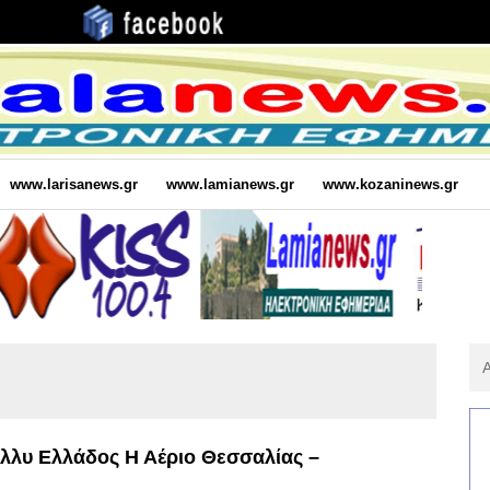
www.larisanews.gr
www.lamianews.gr
www.kozaninews.gr
Αν
Για
:
λλυ Ελλάδος Η Αέριο Θεσσαλίας –