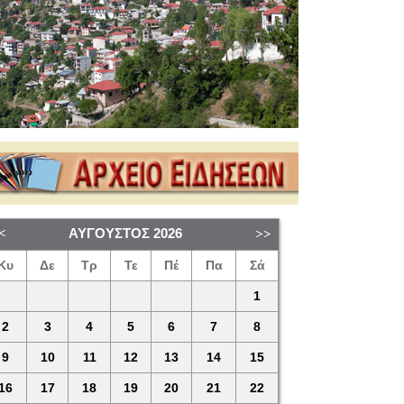
ΑΎΓΟΥΣΤΟΣ
2026
Κυ
Δε
Τρ
Τε
Πέ
Πα
Σά
1
2
3
4
5
6
7
8
9
10
11
12
13
14
15
16
17
18
19
20
21
22