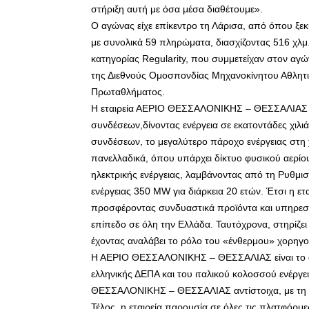
στήριξη αυτή με όσα μέσα διαθέτουμε».
Ο αγώνας είχε επίκεντρο τη Λάρισα, από όπου ξεκί
με συνολικά 59 πληρώματα, διασχίζοντας 516 χλ
κατηγορίας Regularity, που συμμετείχαν στον αγ
της Διεθνούς Ομοσπονδίας Μηχανοκίνητου Αθλητισ
Πρωταθλήματος.
Η εταιρεία ΑΕΡΙΟ ΘΕΣΣΑΛΟΝΙΚΗΣ – ΘΕΣΣΑΛΙΑΣ εί
συνδέσεων,δίνοντας ενέργεια σε εκατοντάδες χιλιά
συνδέσεων, το μεγαλύτερο πάροχο ενέργειας στη 
πανελλαδικά, όπου υπάρχει δίκτυο φυσικού αερίο
ηλεκτρικής ενέργειας, λαμβάνοντας από τη Ρυθμισ
ενέργειας 350 MW για διάρκεια 20 ετών. Έτσι η ετ
προσφέροντας συνδυαστικά προϊόντα και υπηρεσίε
επίπεδο σε όλη την Ελλάδα. Ταυτόχρονα, στηρίζει
έχοντας αναλάβει το ρόλο του «ένθερμου» χορηγο
Η ΑΕΡΙΟ ΘΕΣΣΑΛΟΝΙΚΗΣ – ΘΕΣΣΑΛΙΑΣ είναι το απ
ελληνικής ΔΕΠΑ και του ιταλικού κολοσσού ενέργε
ΘΕΣΣΑΛΟΝΙΚΗΣ – ΘΕΣΣΑΛΙΑΣ αντίστοιχα, με τη δεύ
Τέλος, η εταιρεία παρουσία σε όλες τις πλατφόρμε