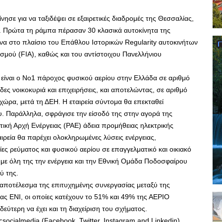
νησε για να ταξιδέψει σε εξαιρετικές διαδρομές της Θεσσαλίας,
μ. Πρώτα τη ράμπα πέρασαν 30 κλασικά αυτοκίνητα της
ώνα στο πλαίσιο του Επάθλου Ιστορικών Regularity αυτοκινήτων
μού (FIA), καθώς και του αντίστοιχου Πανελλήνιου
ναι ο Νο1 πάροχος φυσικού αερίου στην Ελλάδα σε αριθμό
δες νοικοκυριά και επιχειρήσεις, και αποτελώντας, σε αριθμό
χώρα, μετά τη ΔΕΗ. Η εταιρεία σύντομα θα επεκταθεί
υ. Παράλληλα, σφράγισε την είσοδό της στην αγορά της
τική Αρχή Ενέργειας (ΡΑΕ) άδεια προμήθειας ηλεκτρικής
αιρεία θα παρέχει ολοκληρωμένες λύσεις ενέργειας,
ς ρεύματος και φυσικού αερίου σε επαγγελματικό και οικιακό
 με όλη της την ενέργεια και την Εθνική Ομάδα Ποδοσφαίρου
ύ της.
οτέλεσμα της επιτυχημένης συνεργασίας μεταξύ της
ιας ΕΝΙ, οι οποίες κατέχουν το 51% και 49% της ΑΕΡΙΟ
τερη να έχει και τη διαχείριση του σχήματος.
ςsocialmedia (Facebook, Twitter, Instagram and Linkedin),