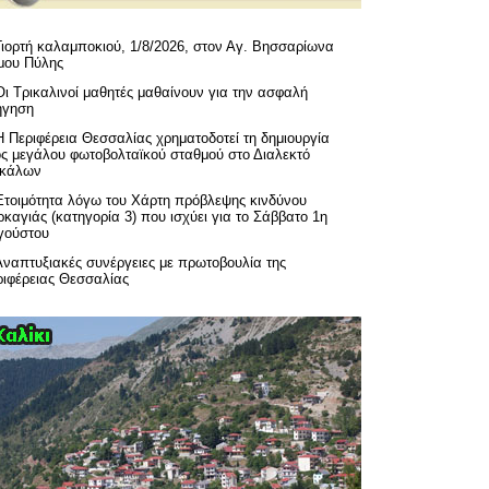
Γιορτή καλαμποκιού, 1/8/2026, στον Αγ. Βησσαρίωνα
μου Πύλης
Οι Τρικαλινοί μαθητές μαθαίνουν για την ασφαλή
ήγηση
H Περιφέρεια Θεσσαλίας χρηματοδοτεί τη δημιουργία
ός μεγάλου φωτοβολταϊκού σταθμού στο Διαλεκτό
ικάλων
Ετοιμότητα λόγω του Χάρτη πρόβλεψης κινδύνου
καγιάς (κατηγορία 3) που ισχύει για το Σάββατο 1η
γούστου
Αναπτυξιακές συνέργειες με πρωτοβουλία της
ριφέρειας Θεσσαλίας