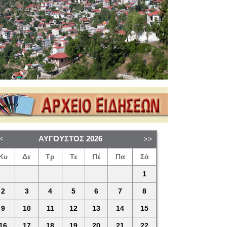
ΑΎΓΟΥΣΤΟΣ
2026
Κυ
Δε
Τρ
Τε
Πέ
Πα
Σά
1
2
3
4
5
6
7
8
9
10
11
12
13
14
15
16
17
18
19
20
21
22