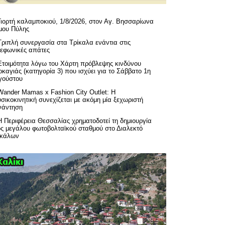
Γιορτή καλαμποκιού, 1/8/2026, στον Αγ. Βησσαρίωνα
μου Πύλης
Τριπλή συνεργασία στα Τρίκαλα ενάντια στις
λεφωνικές απάτες
Ετοιμότητα λόγω του Χάρτη πρόβλεψης κινδύνου
καγιάς (κατηγορία 3) που ισχύει για το Σάββατο 1η
γούστου
Wander Mamas x Fashion City Outlet: Η
σικοκινητική συνεχίζεται με ακόμη μία ξεχωριστή
νάντηση
H Περιφέρεια Θεσσαλίας χρηματοδοτεί τη δημιουργία
ός μεγάλου φωτοβολταϊκού σταθμού στο Διαλεκτό
ικάλων