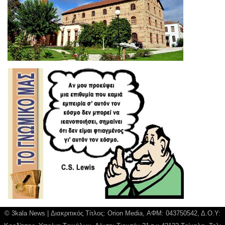
© 3kala News | Διακριτικός Τίτλος: Orion Media, ΑΦΜ: 043750542, Δ.Ο.Υ: