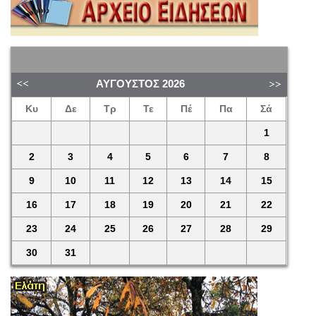
ΑΎΓΟΥΣΤΟΣ
2026
Κυ
Δε
Τρ
Τε
Πέ
Πα
Σά
1
2
3
4
5
6
7
8
9
10
11
12
13
14
15
16
17
18
19
20
21
22
23
24
25
26
27
28
29
30
31