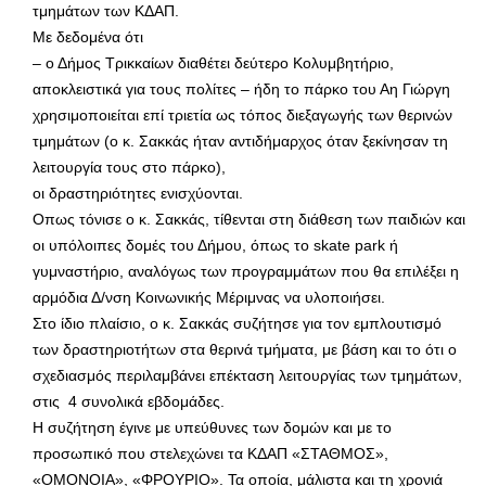
τμημάτων των ΚΔΑΠ.
Με δεδομένα ότι
– ο Δήμος Τρικκαίων διαθέτει δεύτερο Κολυμβητήριο,
αποκλειστικά για τους πολίτες – ήδη το πάρκο του Αη Γιώργη
χρησιμοποιείται επί τριετία ως τόπος διεξαγωγής των θερινών
τμημάτων (ο κ. Σακκάς ήταν αντιδήμαρχος όταν ξεκίνησαν τη
λειτουργία τους στο πάρκο),
οι δραστηριότητες ενισχύονται.
Οπως τόνισε ο κ. Σακκάς, τίθενται στη διάθεση των παιδιών και
οι υπόλοιπες δομές του Δήμου, όπως το skate park ή
γυμναστήριο, αναλόγως των προγραμμάτων που θα επιλέξει η
αρμόδια Δ/νση Κοινωνικής Μέριμνας να υλοποιήσει.
Στο ίδιο πλαίσιο, ο κ. Σακκάς συζήτησε για τον εμπλουτισμό
των δραστηριοτήτων στα θερινά τμήματα, με βάση και το ότι ο
σχεδιασμός περιλαμβάνει επέκταση λειτουργίας των τμημάτων,
στις 4 συνολικά εβδομάδες.
Η συζήτηση έγινε με υπεύθυνες των δομών και με το
προσωπικό που στελεχώνει τα ΚΔΑΠ «ΣΤΑΘΜΟΣ»,
«ΟΜΟΝΟΙΑ», «ΦΡΟΥΡΙΟ». Τα οποία, μάλιστα και τη χρονιά