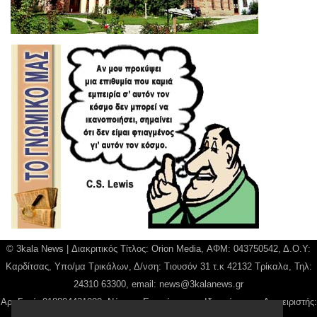
© 3kala News | Διακριτικός Τίτλος: Orion Media, ΑΦΜ: 043750542, Δ.Ο.Υ:
Καρδίτσας, Υπο/μα Τρικάλων, Δ/νση: Τιουσόν 31 τ.κ 42132 Τρίκαλα, Τηλ:
24310 63300, email:
news@3kalanews.gr
Αρ. Γεμή: 018804431000, Νόμιμος Εκπρόσωπος, Ιδιοκτήτης και Διαχειριστής: