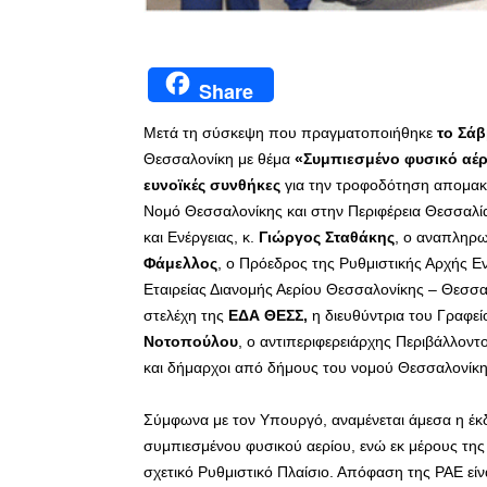
Share
Μετά τη σύσκεψη που πραγματοποιήθηκε
το Σάβ
Θεσσαλονίκη με θέμα
«Συμπιεσμένο φυσικό αέρ
ευνοϊκές συνθήκες
για την τροφοδότηση απομακ
Νομό Θεσσαλονίκης και στην Περιφέρεια Θεσσαλί
και Ενέργειας, κ.
Γιώργος Σταθάκης
, ο αναπληρω
Φάμελλος
, ο Πρόεδρος της Ρυθμιστικής Αρχής Εν
Εταιρείας Διανομής Αερίου Θεσσαλονίκης – Θεσσα
στελέχη της
ΕΔΑ ΘΕΣΣ,
η διευθύντρια του Γραφ
Νοτοπούλου
, ο αντιπεριφερειάρχης Περιβάλλοντ
και δήμαρχοι από δήμους του νομού Θεσσαλονίκης
Σύμφωνα με τον Υπουργό, αναμένεται άμεσα η έκδ
συμπιεσμένου φυσικού αερίου, ενώ εκ μέρους της
σχετικό Ρυθμιστικό Πλαίσιο. Απόφαση της ΡΑΕ είνα