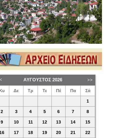
ΑΎΓΟΥΣΤΟΣ
2026
Κυ
Δε
Τρ
Τε
Πέ
Πα
Σά
1
2
3
4
5
6
7
8
9
10
11
12
13
14
15
16
17
18
19
20
21
22