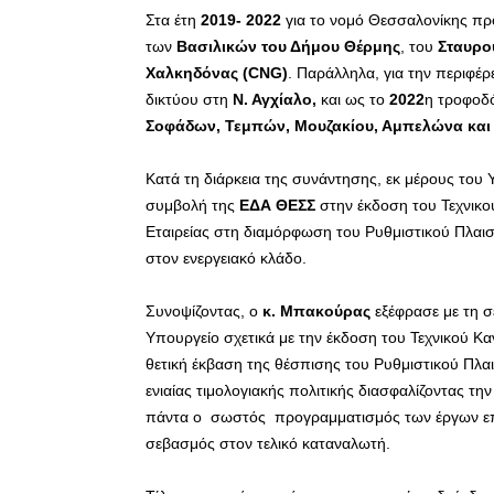
Στα έτη
2019- 2022
για το νομό Θεσσαλονίκης πρ
των
Βασιλικών του Δήμου Θέρμης
, του
Σταυρο
Χαλκηδόνας (
CNG
)
. Παράλληλα, για την περιφέρ
δικτύου στη
Ν. Αγχίαλο,
και ως το
2022
η τροφοδ
Σοφάδων, Τεμπών, Μουζακίου, Αμπελώνα και
Κατά τη διάρκεια της συνάντησης, εκ μέρους του 
συμβολή της
ΕΔΑ ΘΕΣΣ
στην έκδοση του Τεχνικο
Εταιρείας στη διαμόρφωση του Ρυθμιστικού Πλαισ
στον ενεργειακό κλάδο.
Συνοψίζοντας, ο
κ. Μπακούρας
εξέφρασε με τη σε
Υπουργείο σχετικά με την έκδοση του Τεχνικού Κ
θετική έκβαση της θέσπισης του Ρυθμιστικού Πλα
ενιαίας τιμολογιακής πολιτικής διασφαλίζοντας τ
πάντα ο σωστός προγραμματισμός των έργων επέκ
σεβασμός στον τελικό καταναλωτή.