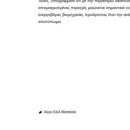
Τέλος, υπογράμμισε ότι με την περαιτέρω διείσδυ
απομακρυσμένες περιοχές μειώνεται σημαντικά το 
ενεργοβόρες βιομηχανίες προάγοντας έτσι την ανά
αποτύπωμα.
Αέριο
ΕΔΑ
Θεσσαλία