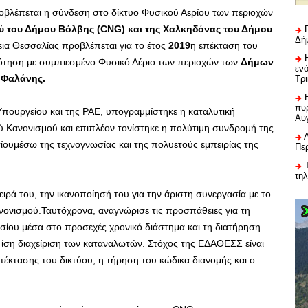
οβλέπεται η σύνδεση στο δίκτυο Φυσικού Αερίου των περιοχών
ύ του Δήμου Βόλβης (
CNG
) και της Χαλκηδόνας του Δήμου
Δή
εια Θεσσαλίας προβλέπεται για το έτος
2019
η επέκταση του
ότηση με συμπιεσμένο Φυσικό Αέριο των περιοχών των
Δήμων
εν
 Φαλάνης.
Τρ
πυρ
Υπουργείου και της ΡΑΕ, υπογραμμίστηκε η καταλυτική
Αυ
ύ Κανονισμού και επιπλέον τονίστηκε η πολύτιμη συνδρομή της
ίουμέσω της τεχνογνωσίας και της πολυετούς εμπειρίας της
Πε
τη
ιρά του, την ικανοποίησή του για την άριστη συνεργασία με το
ανονισμού.Ταυτόχρονα, αναγνώρισε τις προσπάθειες για τη
ισίου μέσα στο προσεχές χρονικό διάστημα και τη διατήρηση
ην ίση διαχείριση των καταναλωτών. Στόχος της ΕΔΑΘΕΣΣ είναι
τασης του δικτύου, η τήρηση του κώδικα διανομής και ο