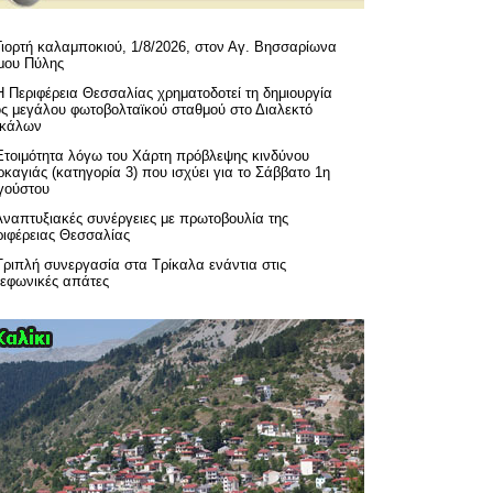
Γιορτή καλαμποκιού, 1/8/2026, στον Αγ. Βησσαρίωνα
μου Πύλης
H Περιφέρεια Θεσσαλίας χρηματοδοτεί τη δημιουργία
ός μεγάλου φωτοβολταϊκού σταθμού στο Διαλεκτό
ικάλων
Ετοιμότητα λόγω του Χάρτη πρόβλεψης κινδύνου
καγιάς (κατηγορία 3) που ισχύει για το Σάββατο 1η
γούστου
Αναπτυξιακές συνέργειες με πρωτοβουλία της
ριφέρειας Θεσσαλίας
Τριπλή συνεργασία στα Τρίκαλα ενάντια στις
λεφωνικές απάτες