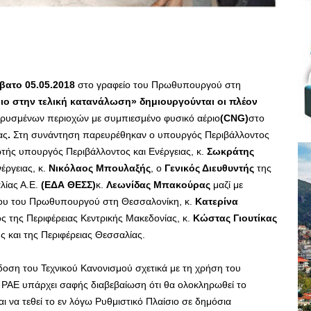
βατο 05.05.2018
στο γραφείο του Πρωθυπουργού στη
ιο στην τελική κατανάλωση» δημιουργούνται οι πλέον
ρυσμένων περιοχών με συμπιεσμένο φυσικό αέριο
(
CNG
)
στο
ας
.
Στη συνάντηση παρευρέθηκαν ο υπουργός Περιβάλλοντος
τής υπουργός Περιβάλλοντος και Ενέργειας, κ.
Σωκράτης
έργειας, κ.
Νικόλαος Μπουλαξής
, o
Γενικός Διευθυντής
της
λίας Α.Ε.
(ΕΔΑ ΘΕΣΣ)
κ.
Λεωνίδας Μπακούρας
μαζί με
είου του Πρωθυπουργού στη Θεσσαλονίκη, κ.
Κατερίνα
ος της Περιφέρειας Κεντρικής Μακεδονίας, κ.
Κώστας Γιουτίκας
 και της Περιφέρειας Θεσσαλίας.
οση του Τεχνικού Κανονισμού σχετικά με τη χρήση του
 ΡΑΕ υπάρχει σαφής διαβεβαίωση ότι θα ολοκληρωθεί το
ι να τεθεί το εν λόγω Ρυθμιστικό Πλαίσιο σε δημόσια