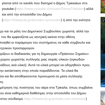
γίνεται από το κανάλι που διατηρεί ο Δήμος Τρικκαίων στο
youtube (
https://www.youtube.com/user/DimosTrikkaion
) αλλά
και από την ιστοσελίδα του Δήμου
(
https://trikalacity.gr/dimotiko-symvoulio/
) ή από την ενότητα
ρχο και τα μέλη του Δημοτικού Συμβουλίου χωριστά, αλλά την
ου θα εμφανίζεται ως κεντρική εικόνα στην οθόνη.
τοποιηθεί οι παράμετροι του συστήματος σε κάθε σύμβουλο και
 τεχνικών προσαρμογών.
ρίζουν οι διαδικασίες για τη δημιουργία «Πράσινου Σημείου»
υ χώρου χωριστής συλλογής μιας σειράς υλικών (ογκωδών
δους ανά υλικό). Αυτά τα υλικά μπορεί να οδηγηθούν προς
ν κατάσταση στην οποία παραδίδονται. Τα υλικά θα
μέσα και θα αποθηκεύονται προσωρινά σε μέσα συλλογής
ση.
η μέτρηση της ποιότητας του αέρα στα Τρίκαλα, όπως συμβαίνει
υ είναι καθημερινά διαθέσιμες στην ιστοσελίδα του Δήμου
» στον σύνδεσμο
https://trikalacity.gr/poiotita-zois-metriseis/
)