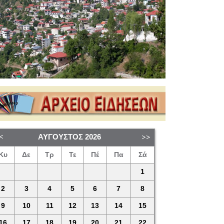
ΑΎΓΟΥΣΤΟΣ
2026
Κυ
Δε
Τρ
Τε
Πέ
Πα
Σά
1
2
3
4
5
6
7
8
9
10
11
12
13
14
15
16
17
18
19
20
21
22