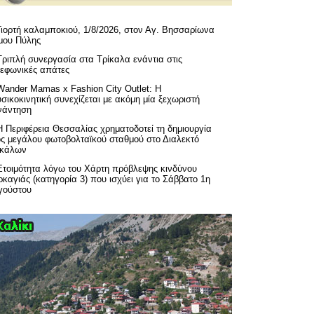
Γιορτή καλαμποκιού, 1/8/2026, στον Αγ. Βησσαρίωνα
μου Πύλης
Τριπλή συνεργασία στα Τρίκαλα ενάντια στις
λεφωνικές απάτες
Wander Mamas x Fashion City Outlet: Η
σικοκινητική συνεχίζεται με ακόμη μία ξεχωριστή
νάντηση
H Περιφέρεια Θεσσαλίας χρηματοδοτεί τη δημιουργία
ός μεγάλου φωτοβολταϊκού σταθμού στο Διαλεκτό
ικάλων
Ετοιμότητα λόγω του Χάρτη πρόβλεψης κινδύνου
καγιάς (κατηγορία 3) που ισχύει για το Σάββατο 1η
γούστου