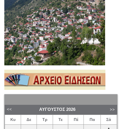
ΑΎΓΟΥΣΤΟΣ
2026
Κυ
Δε
Τρ
Τε
Πέ
Πα
Σά