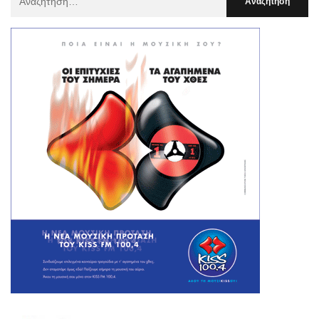
Για
: