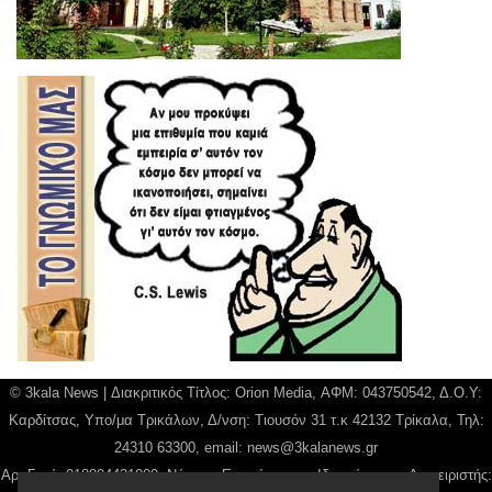
© 3kala News | Διακριτικός Τίτλος: Orion Media, ΑΦΜ: 043750542, Δ.Ο.Υ:
Καρδίτσας, Υπο/μα Τρικάλων, Δ/νση: Τιουσόν 31 τ.κ 42132 Τρίκαλα, Τηλ:
24310 63300, email:
news@3kalanews.gr
Αρ. Γεμή: 018804431000, Νόμιμος Εκπρόσωπος, Ιδιοκτήτης και Διαχειριστής: