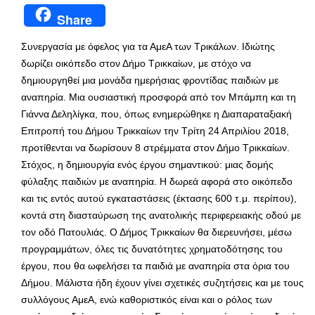
Share
Συνεργασία με όφελος για τα ΑμεΑ των Τρικάλων. Ιδιώτης
δωρίζει οικόπεδο στον Δήμο Τρικκαίων, με στόχο να
δημιουργηθεί μια μονάδα ημερήσιας φροντίδας παιδιών με
αναπηρία. Μια ουσιαστική προσφορά από τον Μπάμπη και τη
Γιάννα Δεληλίγκα, που, όπως ενημερώθηκε η Διαπαραταξιακή
Επιτροπή του Δήμου Τρικκαίων την Τρίτη 24 Απριλίου 2018,
προτίθενται να δωρίσουν 8 στρέμματα στον Δήμο Τρικκαίων.
Στόχος, η δημιουργία ενός έργου σημαντικού: μιας δομής
φύλαξης παιδιών με αναπηρία. Η δωρεά αφορά στο οικόπεδο
και τις εντός αυτού εγκαταστάσεις (έκτασης 600 τ.μ. περίπου),
κοντά στη διασταύρωση της ανατολικής περιφερειακής οδού με
τον οδό Πατουλιάς. Ο Δήμος Τρικκαίων θα διερευνήσει, μέσω
προγραμμάτων, όλες τις δυνατότητες χρηματοδότησης του
έργου, που θα ωφελήσει τα παιδιά με αναπηρία στα όρια του
Δήμου. Μάλιστα ήδη έχουν γίνει σχετικές συζητήσεις και με τους
συλλόγους ΑμεΑ, ενώ καθοριστικός είναι και ο ρόλος των