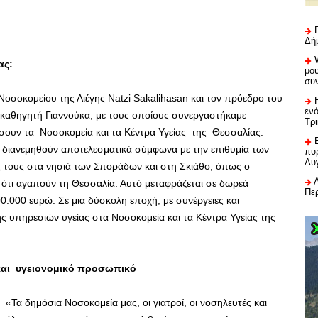
Δή
ας:
μου
συ
σοκομείου της Λιέγης Natzi Sakalihasan και τον πρόεδρο του
εν
 καθηγητή Γιαννούκα, με τους οποίους συνεργαστήκαμε
Τρ
ύσουν τα Νοσοκομεία και τα Κέντρα Υγείας της Θεσσαλίας.
α διανεμηθούν αποτελεσματικά σύμφωνα με την επιθυμία των
πυρ
Αυ
 τους στα νησιά των Σποράδων και στη Σκιάθο, όπως ο
ότι αγαπούν τη Θεσσαλία. Αυτό μεταφράζεται σε δωρεά
Πε
.000 ευρώ. Σε μια δύσκολη εποχή, με συνέργειες και
 υπηρεσιών υγείας στα Νοσοκομεία και τα Κέντρα Υγείας της
και υγειονομικό προσωπικό
«Τα δημόσια Νοσοκομεία μας, οι γιατροί, οι νοσηλευτές και