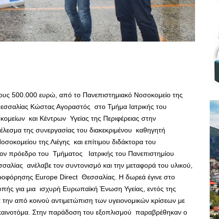
ους 500.000 ευρώ, από το Πανεπιστημιακό Νοσοκομείο της
Θεσσαλίας Κώστας Αγοραστός στο Τμήμα Ιατρικής του
κομείων και Κέντρων Υγείας της Περιφέρειας στην
οτέλεσμα της συνεργασίας του διακεκριμένου καθηγητή
οσοκομείου της Λιέγης και επίτιμου διδάκτορα του
 τον πρόεδρο του Τμήματος Ιατρικής του Πανεπιστημίου
σαλίας ανέλαβε τον συντονισμό και την μεταφορά του υλικού,
οφόρησης Europe Direct Θεσσαλίας. Η δωρεά έγινε στο
πής για μια ισχυρή Ευρωπαϊκή Ένωση Υγείας, εντός της
ια την από κοινού αντιμετώπιση των υγειονομικών κρίσεων με
αι καινοτόμα. Στην παράδοση του εξοπλισμού παραβρέθηκαν ο