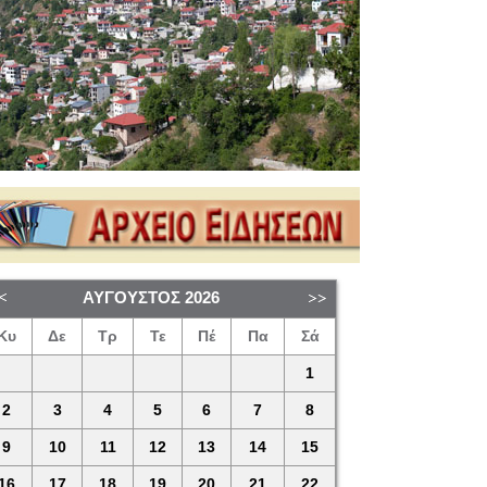
ΑΎΓΟΥΣΤΟΣ
2026
Κυ
Δε
Τρ
Τε
Πέ
Πα
Σά
1
2
3
4
5
6
7
8
9
10
11
12
13
14
15
16
17
18
19
20
21
22