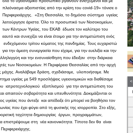
όλο το υγειονομικό προσωπικό βγαίνουν ενισχυμένοι και με
πλεόνασμα αξιοπιστίας από την κρίση του covid-19» τόνισε ο
Περιφερειάρχης. «Στη Θεσσαλία, το δημόσιο σύστημα υγείας
λειτούργησε άριστα. Όλο το προσωπικό των Νοσοκομείων,
των Κέντρων Υγείας, του ΕΚΑΒ έδωσε τον καλύτερο του
εαυτό και συνεχίζει να είναι έτοιμο για την αντιμετώπιση ενός
ενδεχόμενου τρίτου κύματος της πανδημίας. Τους ευχαριστώ
για την άμεση συνεργασία που είχαμε, για την ευελιξία και την
αλληλεγγύη και την ενσυναίσθηση που έδειξαν στην διάρκεια
ητές των Νοσοκομείων. Η Περιφέρεια Θεσσαλίας από την αρχή
ς μάχης. Αναλάβαμε δράση, σχεδιάσαμε, υλοποιήσαμε. Με
τημα υγείας με 549 προσλήψεις υγειονομικών και διαθέσαμε
ου ιατροτεχνολογικού εξοπλισμού για την αντιμετώπιση του
 και απαιτούν σοβαρότητα και υπευθυνότητα. Δοκιμάζονται οι
ς υγείας που άντεξε και απέδειξε ότι μπορεί να βοηθήσει τον
ωνίας που έχει φύγει από τη φυσικής της ισορροπία. Στο εξής,
ιαφορετική ταχύτητα δημιουργίας έργων, προγραμμάτων,
 επιστρέψουμε στη νέα κανονικότητα. Τίποτα δεν θα είναι
 Περιφερειάρχης.