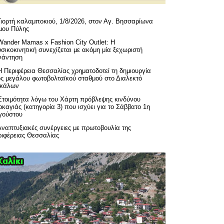
Γιορτή καλαμποκιού, 1/8/2026, στον Αγ. Βησσαρίωνα
μου Πύλης
Wander Mamas x Fashion City Outlet: Η
σικοκινητική συνεχίζεται με ακόμη μία ξεχωριστή
νάντηση
H Περιφέρεια Θεσσαλίας χρηματοδοτεί τη δημιουργία
ός μεγάλου φωτοβολταϊκού σταθμού στο Διαλεκτό
ικάλων
Ετοιμότητα λόγω του Χάρτη πρόβλεψης κινδύνου
καγιάς (κατηγορία 3) που ισχύει για το Σάββατο 1η
γούστου
Αναπτυξιακές συνέργειες με πρωτοβουλία της
ριφέρειας Θεσσαλίας